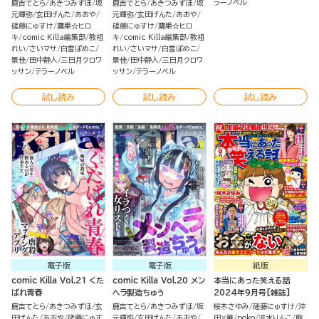
ラーノベル
鹿吉てとら
あきつみずほ
坂
鹿吉てとら
あきつみずほ
坂
元輝弥
玄田げんた
あおや
元輝弥
玄田げんた
あおや
磋藤にゅすけ
鷹巣☆ヒロ
磋藤にゅすけ
鷹巣☆ヒロ
キ
comic Killa編集部
教祖
キ
comic Killa編集部
教祖
れい
さいマサ
白雪ぽめこ
れい
さいマサ
白雪ぽめこ
景佳
田中静人
三日月クロワ
景佳
田中静人
三日月クロワ
ッサン
テラーノベル
ッサン
テラーノベル
試し読み
試し読み
試し読み
電子版
電子版
紙版
comic Killa Vol.21 くた
comic Killa Vol.20 メン
本当にあった笑える話
ばれ青春
ヘラ製造ちゅう
2024年9月号[雑誌]
鹿吉てとら
あきつみずほ
玄
鹿吉てとら
あきつみずほ
坂
桜木さゆみ
磋藤にゅすけ
沖
田げんた
あおや
磋藤にゅす
元輝弥
玄田げんた
あおや
田×華
poko
流水りんこ
熊