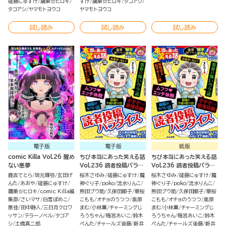
磋藤にゅすけ
鷹巣☆ヒロキ
すけ
鷹巣☆ヒロキ
タコアシ
タコアシ
ヤマモトヨウコ
ヤマモトヨウコ
試し読み
試し読み
試し読み
電子版
電子版
紙版
comic Killa Vol.26 醒め
ちび本当にあった笑える話
ちび本当にあった笑える話
ない悪夢
Vol.236 読者投稿パラダ
Vol.236 読者投稿パラダ
イス
イス
鹿吉てとら
坂元輝弥
玄田げ
桜木さゆみ
磋藤にゅすけ
魔
桜木さゆみ
磋藤にゅすけ
魔
んた
あおや
磋藤にゅすけ
神ぐり子
poko
流水りんこ
神ぐり子
poko
流水りんこ
鷹巣☆ヒロキ
comic Killa編
熊田プウ助
久保田順子
華桜
熊田プウ助
久保田順子
華桜
集部
さいマサ
白雪ぽめこ
こもも
オチョのうつつ
奥原
こもも
オチョのうつつ
奥原
景佳
田中静人
三日月クロワ
まむ
小林薫
チャーミングじ
まむ
小林薫
チャーミングじ
ッサン
テラーノベル
タコア
ろうちゃん
梅宮あいこ
鈴木
ろうちゃん
梅宮あいこ
鈴木
シ
土橋真二郎
ぺんた
チャールズ後藤
新井
ぺんた
チャールズ後藤
新井