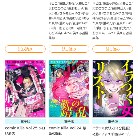
キヒロ
藤凪かおる
犬養ヒロ
キヒロ
藤凪かおる
犬養ヒロ
天野こひつじ
遥那もより
藪
天野こひつじ
遥那もより
藪
犬小夏
さかもとみゆき
小谷
犬小夏
さかもとみゆき
小谷
梓
茶畑るり
高原けんじ
あら
梓
茶畑るり
高原けんじ
あら
た真琴
蟹めんま
麦原だいだ
た真琴
蟹めんま
麦原だいだ
い
山田ちるる
藻日向海岸
い
山田ちるる
藻日向海岸
ちび本当にあった笑える話編
ちび本当にあった笑える話編
集部
集部
試し読み
試し読み
試し読み
電子版
電子版
電子版
comic Killa Vol.25 メロ
comic Killa Vol.24 禁
イラつく女リスト（分冊版）
い屑男
断の錯乱
磋藤にゅすけ
白雪ぽめこ
テ