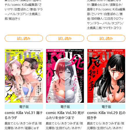
巣☆ヒロキ
須賀るか
唐草ミ
元輝弥
あおや
磋藤にゅす
チル
comic Killa編集部
さ
け
鷹巣☆ヒロキ
須賀るか
いマサ
白雪ぽめこ
景佳
テラ
唐草ミチル
comic Killa編集
ーノベル
タコアシ
土橋真二
部
さいマサ
白雪ぽめこ
景
郎
梶谷きり
佳
田中静人
三日月クロワッ
サン
テラーノベル
タコアシ
土橋真二郎
ヤマモトヨウコ
試し読み
試し読み
試し読み
電子版
電子版
電子版
comic Killa Vol.31 蕩け
comic Killa Vol.30 死が
comic Killa Vol.29 厄の
るカラダ
ふたりを分かつまで
招き手
鹿吉てとら
あきつみずほ
坂
鹿吉てとら
あきつみずほ
坂
鹿吉てとら
あきつみずほ
坂
元輝弥
あおや
磋藤にゅす
元輝弥
玄田げんた
あおや
元輝弥
玄田げんた
あおや