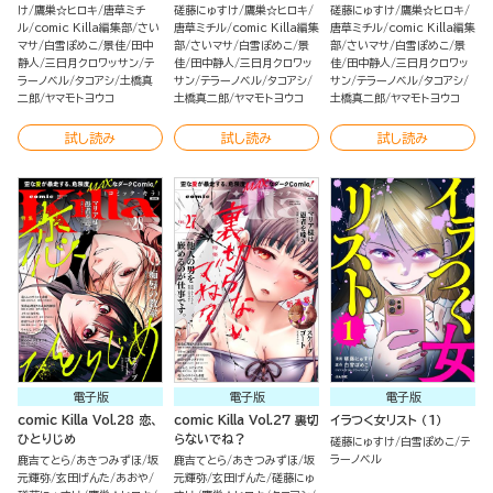
け
鷹巣☆ヒロキ
唐草ミチ
磋藤にゅすけ
鷹巣☆ヒロキ
磋藤にゅすけ
鷹巣☆ヒロキ
ル
comic Killa編集部
さい
唐草ミチル
comic Killa編集
唐草ミチル
comic Killa編集
マサ
白雪ぽめこ
景佳
田中
部
さいマサ
白雪ぽめこ
景
部
さいマサ
白雪ぽめこ
景
静人
三日月クロワッサン
テ
佳
田中静人
三日月クロワッ
佳
田中静人
三日月クロワッ
ラーノベル
タコアシ
土橋真
サン
テラーノベル
タコアシ
サン
テラーノベル
タコアシ
二郎
ヤマモトヨウコ
土橋真二郎
ヤマモトヨウコ
土橋真二郎
ヤマモトヨウコ
試し読み
試し読み
試し読み
電子版
電子版
電子版
comic Killa Vol.28 恋、
comic Killa Vol.27 裏切
イラつく女リスト （1）
ひとりじめ
らないでね？
磋藤にゅすけ
白雪ぽめこ
テ
ラーノベル
鹿吉てとら
あきつみずほ
坂
鹿吉てとら
あきつみずほ
坂
元輝弥
玄田げんた
あおや
元輝弥
玄田げんた
磋藤にゅ