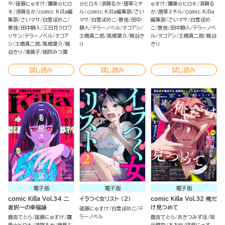
や
磋藤にゅすけ
鷹巣☆ヒロ
☆ヒロキ
須賀るか
唐草ミチ
ゅすけ
鷹巣☆ヒロキ
須賀る
キ
須賀るか
comic Killa編
ル
comic Killa編集部
さい
か
唐草ミチル
comic Killa
集部
さいマサ
白雪ぽめこ
マサ
白雪ぽめこ
景佳
田中
編集部
さいマサ
白雪ぽめ
景佳
田中静人
三日月クロワ
静人
テラーノベル
タコアシ
こ
景佳
田中静人
テラーノベ
ッサン
テラーノベル
タコア
土橋真二郎
高橋葉介
梶谷き
ル
タコアシ
土橋真二郎
梶谷
シ
土橋真二郎
高橋葉介
梶
り
きり
谷きり
湯猫子
紙吹みつ葉
試し読み
試し読み
試し読み
電子版
電子版
電子版
comic Killa Vol.34 二
イラつく女リスト （2）
comic Killa Vol.32 俺だ
者択一の幸福論
け見つめて
磋藤にゅすけ
白雪ぽめこ
テ
ラーノベル
鹿吉てとら
磋藤にゅすけ
鷹
鹿吉てとら
あきつみずほ
坂