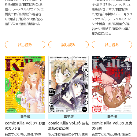
Killa編集部
白雪ぽめこ
景
キ
唐草ミチル
comic Killa
佳
テラーノベル
タコアシ
土
編集部
さいマサ
白雪ぽめ
橋真二郎
高橋葉介
梶谷き
こ
景佳
田中静人
三日月クロ
り
湯猫子
紙吹みつ葉
星乃
ワッサン
テラーノベル
タコア
澄江
栄太
酒缶
鷹槻れん
シ
土橋真二郎
高橋葉介
梶
谷きり
湯猫子
紙吹みつ葉
星乃澄江
栄太
試し読み
試し読み
試し読み
電子版
電子版
電子版
comic Killa Vol.37 野生
comic Killa Vol.36 反転
comic Killa Vol.35 真実
のカノジョ
流転の君と僕
の代償
鹿吉てとら
坂元輝弥
あお
坂元輝弥
磋藤にゅすけ
鷹巣
鹿吉てとら
坂元輝弥
磋藤に