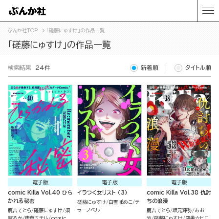
ぶんか社TOP
「磋藤にゅすけ」の作品一覧
「磋藤にゅすけ」の作品一覧
検索結果
24件
新着順
タイトル順
電子版
電子版
電子版
comic Killa Vol.40 ひら
イラつく女リスト （3）
comic Killa Vol.38 仇討
かれる秘密
ちの浪漫
磋藤にゅすけ
白雪ぽめこ
テ
ラーノベル
鹿吉てとら
磋藤にゅすけ
須
鹿吉てとら
坂元輝弥
あお
賀るか
唐草ミチル
comic
や
磋藤にゅすけ
鷹巣☆ヒロ