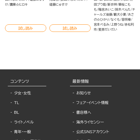
け
鷹巣☆ヒロキ
磋藤にゅすけ
田プウ助
新井祥
華桜こも
も
梅宮あいこ
鈴木ぺんた
チ
ャールズ後藤
藪犬小夏
あさ
の☆ひかり
なぐも
音咲椿
宮本ぺるみ
上野うね
赤松利
試し読み
試し読み
市
麦原だいだい
コンテンツ
最新情報
少女・女性
お知らせ
TL
フェア・イベント情報
BL
書店様へ
ライトノベル
海外ライセンシー
青年・一般
公式SNSアカウント