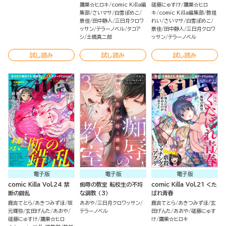
鷹巣☆ヒロキ
comic Killa編
磋藤にゅすけ
鷹巣☆ヒロ
集部
さいマサ
白雪ぽめこ
キ
comic Killa編集部
教祖
景佳
田中静人
三日月クロワ
れい
さいマサ
白雪ぽめこ
ッサン
テラーノベル
タコア
景佳
田中静人
三日月クロワ
シ
土橋真二郎
ッサン
テラーノベル
試し読み
試し読み
試し読み
電子版
電子版
電子版
comic Killa Vol.24 禁
痴辱の教室 転校生の不埒
comic Killa Vol.21 くた
断の錯乱
な調教 （3）
ばれ青春
鹿吉てとら
あきつみずほ
坂
あおや
三日月クロワッサン
鹿吉てとら
あきつみずほ
玄
元輝弥
玄田げんた
あおや
テラーノベル
田げんた
あおや
磋藤にゅす
磋藤にゅすけ
鷹巣☆ヒロ
け
鷹巣☆ヒロキ