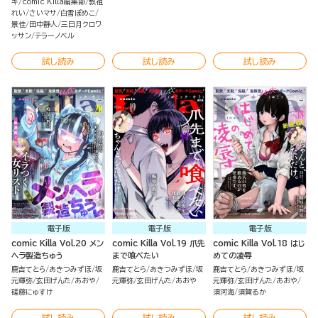
キ
comic Killa編集部
教祖
れい
さいマサ
白雪ぽめこ
景佳
田中静人
三日月クロワ
ッサン
テラーノベル
試し読み
試し読み
試し読み
電子版
電子版
電子版
comic Killa Vol.20 メン
comic Killa Vol.19 爪先
comic Killa Vol.18 はじ
ヘラ製造ちゅう
まで喰べたい
めての凌辱
鹿吉てとら
あきつみずほ
坂
鹿吉てとら
あきつみずほ
坂
鹿吉てとら
あきつみずほ
坂
元輝弥
玄田げんた
あおや
元輝弥
玄田げんた
あおや
元輝弥
玄田げんた
あおや
磋藤にゅすけ
須河海
須賀るか
試し読み
試し読み
試し読み