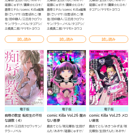
元輝弥
玄田げんた
あおや
元輝弥
玄田げんた
あおや
元輝弥
玄田げんた
あおや
磋藤にゅすけ
鷹巣☆ヒロキ
磋藤にゅすけ
鷹巣☆ヒロキ
磋藤にゅすけ
鷹巣☆ヒロキ
唐草ミチル
comic Killa編集
唐草ミチル
comic Killa編集
タコアシ
ヤマモトヨウコ
部
さいマサ
白雪ぽめこ
景
部
さいマサ
白雪ぽめこ
景
佳
田中静人
三日月クロワッ
佳
田中静人
三日月クロワッ
サン
テラーノベル
タコアシ
サン
テラーノベル
タコアシ
土橋真二郎
ヤマモトヨウコ
土橋真二郎
ヤマモトヨウコ
試し読み
試し読み
試し読み
電子版
電子版
電子版
痴辱の教室 転校生の不埒
comic Killa Vol.26 醒め
comic Killa Vol.25 メロ
な調教 （4）
ない悪夢
い屑男
あおや
三日月クロワッサン
鹿吉てとら
坂元輝弥
玄田げ
鹿吉てとら
あきつみずほ
坂
テラーノベル
んた
あおや
磋藤にゅすけ
元輝弥
玄田げんた
あおや