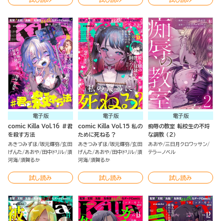
電子版
電子版
電子版
comic Killa Vol.16 ＃君
comic Killa Vol.15 私の
痴辱の教室 転校生の不埒
を殺す方法
ために死ねる？
な調教 （2）
あきつみずほ
坂元輝弥
玄田
あきつみずほ
坂元輝弥
玄田
あおや
三日月クロワッサン
げんた
あおや
田中ドリル
須
げんた
あおや
田中ドリル
須
テラーノベル
河海
須賀るか
河海
須賀るか
試し読み
試し読み
試し読み