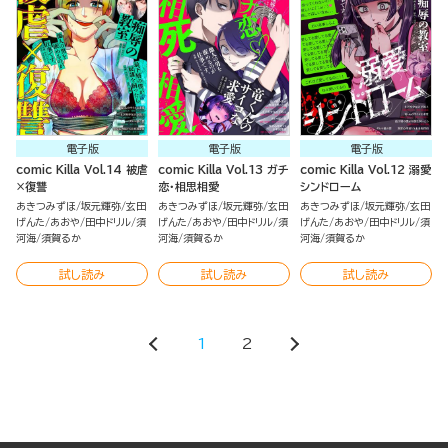
電子版
電子版
電子版
comic Killa Vol.14 被虐
comic Killa Vol.13 ガチ
comic Killa Vol.12 溺愛
×復讐
恋・相思相愛
シンドローム
あきつみずほ
坂元輝弥
玄田
あきつみずほ
坂元輝弥
玄田
あきつみずほ
坂元輝弥
玄田
げんた
あおや
田中ドリル
須
げんた
あおや
田中ドリル
須
げんた
あおや
田中ドリル
須
河海
須賀るか
河海
須賀るか
河海
須賀るか
試し読み
試し読み
試し読み
1
2