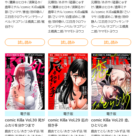
や
鷹巣☆ヒロキ
須賀るか
元輝弥
あおや
磋藤にゅす
元輝弥
あおや
磋藤にゅす
唐草ミチル
comic Killa編集
け
鷹巣☆ヒロキ
須賀るか
け
鷹巣☆ヒロキ
唐草ミチ
部
さいマサ
景佳
田中静人
唐草ミチル
comic Killa編集
ル
comic Killa編集部
さい
三日月クロワッサン
テラーノ
部
さいマサ
白雪ぽめこ
景
マサ
白雪ぽめこ
景佳
田中
ベル
タコアシ
土橋真二郎
梶
佳
田中静人
三日月クロワッ
静人
三日月クロワッサン
テ
谷きり
サン
テラーノベル
タコアシ
ラーノベル
タコアシ
土橋真
土橋真二郎
ヤマモトヨウコ
二郎
ヤマモトヨウコ
試し読み
試し読み
試し読み
電子版
電子版
電子版
comic Killa Vol.30 死が
comic Killa Vol.29 厄の
comic Killa Vol.28 恋、
ふたりを分かつまで
招き手
ひとりじめ
鹿吉てとら
あきつみずほ
坂
鹿吉てとら
あきつみずほ
坂
鹿吉てとら
あきつみずほ
坂