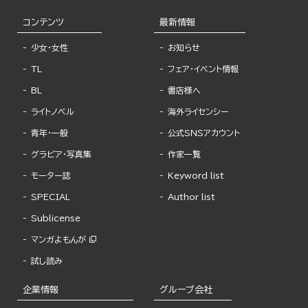
コンテンツ
最新情報
少女・女性
お知らせ
TL
フェア・イベント情報
BL
書店様へ
ライトノベル
海外ライセンシー
青年・一般
公式SNSアカウント
グラビア・写真集
作家一覧
モーター誌
Keyword list
SPECIAL
Author list
Sublicense
マンガよもんが
試し読み
企業情報
グループ会社