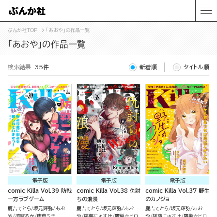
ぶんか社TOP
「あおや」の作品一覧
「あおや」の作品一覧
検索結果
35件
新着順
タイトル順
電子版
電子版
電子版
comic Killa Vol.39 防戦
comic Killa Vol.38 仇討
comic Killa Vol.37 野生
一方ラブゲーム
ちの浪漫
のカノジョ
鹿吉てとら
坂元輝弥
あお
鹿吉てとら
坂元輝弥
あお
鹿吉てとら
坂元輝弥
あお
や
須賀るか
唐草ミチ
や
磋藤にゅすけ
鷹巣☆ヒロ
や
磋藤にゅすけ
鷹巣☆ヒロ