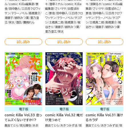
ル
comic Killa編集部
景
キ
唐草ミチル
comic Killa
キ
須賀るか
comic Killa編
佳
田中静人
三日月クロワッ
編集部
さいマサ
白雪ぽめ
集部
さいマサ
白雪ぽめこ
サン
テラーノベル
高橋葉介
こ
景佳
田中静人
三日月クロ
景佳
田中静人
三日月クロワ
湯猫子
紙吹みつ葉
星乃澄
ワッサン
テラーノベル
タコア
ッサン
テラーノベル
タコア
江
栄太
酒缶
鷹槻れん
シ
土橋真二郎
高橋葉介
梶
シ
土橋真二郎
高橋葉介
梶
谷きり
湯猫子
紙吹みつ葉
谷きり
湯猫子
紙吹みつ葉
星乃澄江
栄太
試し読み
試し読み
試し読み
電子版
電子版
電子版
comic Killa Vol.33 恋っ
comic Killa Vol.32 俺だ
comic Killa Vol.31 蕩け
てムズくないですか!?
け見つめて
るカラダ
鹿吉てとら
坂元輝弥
あお
鹿吉てとら
あきつみずほ
坂
鹿吉てとら
あきつみずほ
坂