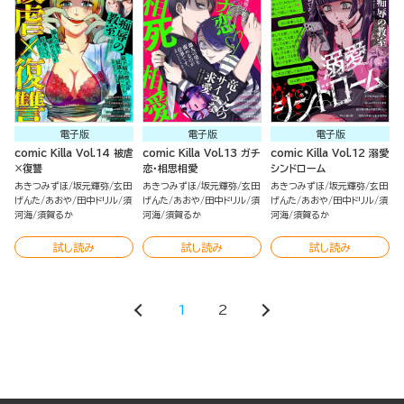
電子版
電子版
電子版
comic Killa Vol.14 被虐
comic Killa Vol.13 ガチ
comic Killa Vol.12 溺愛
×復讐
恋・相思相愛
シンドローム
あきつみずほ
坂元輝弥
玄田
あきつみずほ
坂元輝弥
玄田
あきつみずほ
坂元輝弥
玄田
げんた
あおや
田中ドリル
須
げんた
あおや
田中ドリル
須
げんた
あおや
田中ドリル
須
河海
須賀るか
河海
須賀るか
河海
須賀るか
試し読み
試し読み
試し読み
1
2