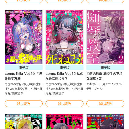
電子版
電子版
電子版
comic Killa Vol.16 ＃君
comic Killa Vol.15 私の
痴辱の教室 転校生の不埒
を殺す方法
ために死ねる？
な調教 （2）
あきつみずほ
坂元輝弥
玄田
あきつみずほ
坂元輝弥
玄田
あおや
三日月クロワッサン
げんた
あおや
田中ドリル
須
げんた
あおや
田中ドリル
須
テラーノベル
河海
須賀るか
河海
須賀るか
試し読み
試し読み
試し読み