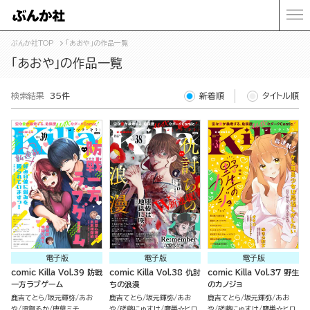
ぶんか社TOP
「あおや」の作品一覧
「あおや」の作品一覧
検索結果
35件
新着順
タイトル順
電子版
電子版
電子版
comic Killa Vol.39 防戦
comic Killa Vol.38 仇討
comic Killa Vol.37 野生
一方ラブゲーム
ちの浪漫
のカノジョ
鹿吉てとら
坂元輝弥
あお
鹿吉てとら
坂元輝弥
あお
鹿吉てとら
坂元輝弥
あお
や
須賀るか
唐草ミチ
や
磋藤にゅすけ
鷹巣☆ヒロ
や
磋藤にゅすけ
鷹巣☆ヒロ