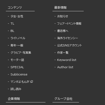
コンテンツ
最新情報
少女・女性
お知らせ
TL
フェア・イベント情報
BL
書店様へ
ライトノベル
海外ライセンシー
青年・一般
公式SNSアカウント
グラビア・写真集
作家一覧
モーター誌
Keyword list
SPECIAL
Author list
Sublicense
マンガよもんが
試し読み
企業情報
グループ会社