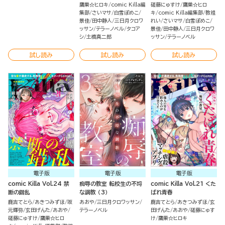
鷹巣☆ヒロキ
comic Killa編
磋藤にゅすけ
鷹巣☆ヒロ
集部
さいマサ
白雪ぽめこ
キ
comic Killa編集部
教祖
景佳
田中静人
三日月クロワ
れい
さいマサ
白雪ぽめこ
ッサン
テラーノベル
タコア
景佳
田中静人
三日月クロワ
シ
土橋真二郎
ッサン
テラーノベル
試し読み
試し読み
試し読み
電子版
電子版
電子版
comic Killa Vol.24 禁
痴辱の教室 転校生の不埒
comic Killa Vol.21 くた
断の錯乱
な調教 （3）
ばれ青春
鹿吉てとら
あきつみずほ
坂
あおや
三日月クロワッサン
鹿吉てとら
あきつみずほ
玄
元輝弥
玄田げんた
あおや
テラーノベル
田げんた
あおや
磋藤にゅす
磋藤にゅすけ
鷹巣☆ヒロ
け
鷹巣☆ヒロキ