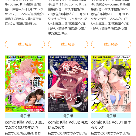
ル
comic Killa編集部
景
キ
唐草ミチル
comic Killa
キ
須賀るか
comic Killa編
佳
田中静人
三日月クロワッ
編集部
さいマサ
白雪ぽめ
集部
さいマサ
白雪ぽめこ
サン
テラーノベル
高橋葉介
こ
景佳
田中静人
三日月クロ
景佳
田中静人
三日月クロワ
湯猫子
紙吹みつ葉
星乃澄
ワッサン
テラーノベル
タコア
ッサン
テラーノベル
タコア
江
栄太
酒缶
鷹槻れん
シ
土橋真二郎
高橋葉介
梶
シ
土橋真二郎
高橋葉介
梶
谷きり
湯猫子
紙吹みつ葉
谷きり
湯猫子
紙吹みつ葉
星乃澄江
栄太
試し読み
試し読み
試し読み
電子版
電子版
電子版
comic Killa Vol.33 恋っ
comic Killa Vol.32 俺だ
comic Killa Vol.31 蕩け
てムズくないですか!?
け見つめて
るカラダ
鹿吉てとら
坂元輝弥
あお
鹿吉てとら
あきつみずほ
坂
鹿吉てとら
あきつみずほ
坂