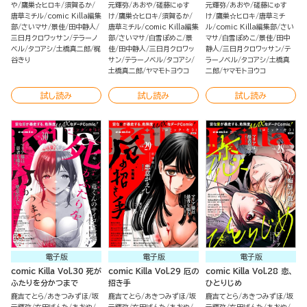
や
鷹巣☆ヒロキ
須賀るか
元輝弥
あおや
磋藤にゅす
元輝弥
あおや
磋藤にゅす
唐草ミチル
comic Killa編集
け
鷹巣☆ヒロキ
須賀るか
け
鷹巣☆ヒロキ
唐草ミチ
部
さいマサ
景佳
田中静人
唐草ミチル
comic Killa編集
ル
comic Killa編集部
さい
三日月クロワッサン
テラーノ
部
さいマサ
白雪ぽめこ
景
マサ
白雪ぽめこ
景佳
田中
ベル
タコアシ
土橋真二郎
梶
佳
田中静人
三日月クロワッ
静人
三日月クロワッサン
テ
谷きり
サン
テラーノベル
タコアシ
ラーノベル
タコアシ
土橋真
土橋真二郎
ヤマモトヨウコ
二郎
ヤマモトヨウコ
試し読み
試し読み
試し読み
電子版
電子版
電子版
comic Killa Vol.30 死が
comic Killa Vol.29 厄の
comic Killa Vol.28 恋、
ふたりを分かつまで
招き手
ひとりじめ
鹿吉てとら
あきつみずほ
坂
鹿吉てとら
あきつみずほ
坂
鹿吉てとら
あきつみずほ
坂