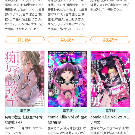
元輝弥
玄田げんた
あおや
元輝弥
玄田げんた
あおや
元輝弥
玄田げんた
あおや
磋藤にゅすけ
鷹巣☆ヒロキ
磋藤にゅすけ
鷹巣☆ヒロキ
磋藤にゅすけ
鷹巣☆ヒロキ
唐草ミチル
comic Killa編集
唐草ミチル
comic Killa編集
タコアシ
ヤマモトヨウコ
部
さいマサ
白雪ぽめこ
景
部
さいマサ
白雪ぽめこ
景
佳
田中静人
三日月クロワッ
佳
田中静人
三日月クロワッ
サン
テラーノベル
タコアシ
サン
テラーノベル
タコアシ
土橋真二郎
ヤマモトヨウコ
土橋真二郎
ヤマモトヨウコ
試し読み
試し読み
試し読み
電子版
電子版
電子版
痴辱の教室 転校生の不埒
comic Killa Vol.26 醒め
comic Killa Vol.25 メロ
な調教 （4）
ない悪夢
い屑男
あおや
三日月クロワッサン
鹿吉てとら
坂元輝弥
玄田げ
鹿吉てとら
あきつみずほ
坂
テラーノベル
んた
あおや
磋藤にゅすけ
元輝弥
玄田げんた
あおや