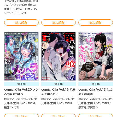
キ
comic Killa編集部
教祖
れい
さいマサ
白雪ぽめこ
景佳
田中静人
三日月クロワ
ッサン
テラーノベル
試し読み
試し読み
試し読み
電子版
電子版
電子版
comic Killa Vol.20 メン
comic Killa Vol.19 爪先
comic Killa Vol.18 はじ
ヘラ製造ちゅう
まで喰べたい
めての凌辱
鹿吉てとら
あきつみずほ
坂
鹿吉てとら
あきつみずほ
坂
鹿吉てとら
あきつみずほ
坂
元輝弥
玄田げんた
あおや
元輝弥
玄田げんた
あおや
元輝弥
玄田げんた
あおや
磋藤にゅすけ
須河海
須賀るか
試し読み
試し読み
試し読み