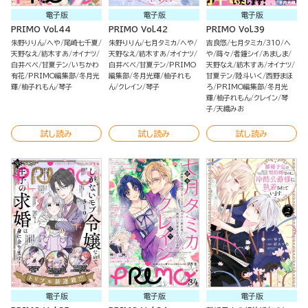
電子版
電子版
電子版
PRIMO Vol.44
PRIMO Vol.42
PRIMO Vol.39
朱野りりん
へや
尾崎七千夏
朱野りりん
七月タミカ
へや
吉良悠
七月タミカ
310
へ
天野なえ
紡木すあ
オイナツ
天野なえ
紡木すあ
オイナツ
や
蒔々
者鐘シイ
あましま
白井べべ
甘夏テン
いちかわ
白井べべ
甘夏テン
PRIMO
天野なえ
紡木すあ
オイナツ
有花
PRIMO編集部
冬月光
編集部
冬月光輝
柚子れも
甘夏テン
陸斗いく
西野まほ
輝
柚子れもん
琴子
ん
クレイン
琴子
ろ
PRIMO編集部
冬月光
輝
柚子れもん
クレイン
琴
子
天織みお
試し読み
試し読み
試し読み
電子版
電子版
電子版