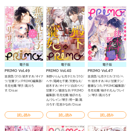
電子版
電子版
電子版
PRIMO Vol.49
PRIMO Vol.48
PRIMO Vol.47
吉良悠
310
紡木すあ
オイナ
朱野りりん
七月タミカ
310
吉良悠
七月タミカ
310
へ
ツ
甘夏テン
PRIMO編集部
へや
尾崎七千夏
天野なえ
や
紡木すあ
4U
甘夏テン
冬月光輝
琴子
高川ろ
紡木すあ
オイナツ
白井べべ
春瀬なつた
PRIMO編集部
す
Disai
甘夏テン
猫宮なお
PRIMO
冬月光輝
柚子れもん
クレイ
編集部
冬月光輝
柚子れも
ン
琴子
高川ろす
ん
クレイン
琴子
柊一葉
高
川ろす
花宮かなめ
Disai
試し読み
試し読み
試し読み