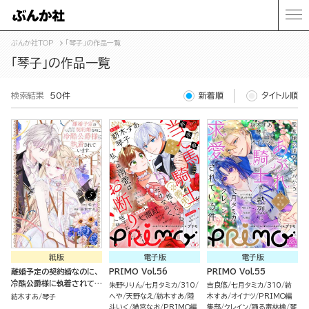
ぶんか社TOP
「琴子」の作品一覧
「琴子」の作品一覧
検索結果
50件
新着順
タイトル順
紙版
電子版
電子版
離婚予定の契約婚なのに、
PRIMO Vol.56
PRIMO Vol.55
冷酷公爵様に執着されてい
朱野りりん
七月タミカ
310
吉良悠
七月タミカ
310
紡
ます（５）
へや
天野なえ
紡木すあ
陸
木すあ
オイナツ
PRIMO編
紡木すあ
琴子
斗いく
猫宮なお
PRIMO編
集部
クレイン
踊る毒林檎
琴