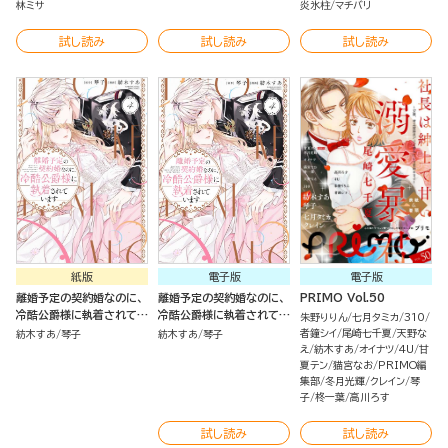
林ミサ
炎氷柱
マチバリ
試し読み
試し読み
試し読み
紙版
電子版
電子版
離婚予定の契約婚なのに、
離婚予定の契約婚なのに、
PRIMO Vol.50
冷酷公爵様に執着されてい
冷酷公爵様に執着されてい
朱野りりん
七月タミカ
310
ます（４）
ます （4）
者鐘シイ
尾崎七千夏
天野な
紡木すあ
琴子
紡木すあ
琴子
え
紡木すあ
オイナツ
4U
甘
夏テン
猫宮なお
PRIMO編
集部
冬月光輝
クレイン
琴
子
柊一葉
高川ろす
試し読み
試し読み