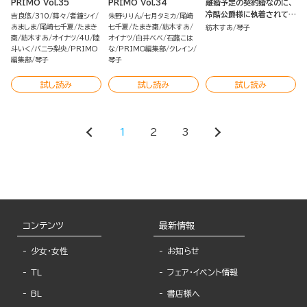
PRIMO Vol.35
PRIMO Vol.34
離婚予定の契約婚なのに、
冷酷公爵様に執着されてい
吉良悠
310
蒔々
者鐘シイ
朱野りりん
七月タミカ
尾崎
ます （2） 【かきおろし小説
あましま
尾崎七千夏
たまき
七千夏
たまき棗
紡木すあ
紡木すあ
琴子
＆電子限定かきおろし小説
棗
紡木すあ
オイナツ
4U
陸
オイナツ
白井べべ
石蕗こは
斗いく
バニラ梨央
PRIMO
な
PRIMO編集部
クレイン
＆ボイスコミック特典付】
編集部
琴子
琴子
試し読み
試し読み
試し読み
1
2
3
コンテンツ
最新情報
少女・女性
お知らせ
TL
フェア・イベント情報
BL
書店様へ