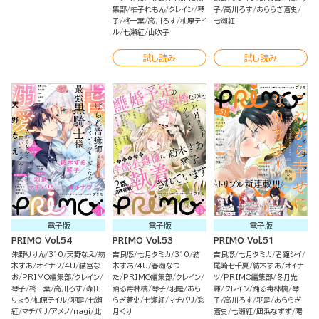
集部
柚子れもん
クレイン
琴
子
高川ろす
あららぎ蒼史
子
柊一葉
高川ろす
柚原テイ
七瀬紅
ル
七瀬紅
山吹子
試し読み
試し読み
電子版
電子版
電子版
PRIMO Vol.54
PRIMO Vol.53
PRIMO Vol.51
朱野りりん
310
天野なえ
紡
吉良悠
七月タミカ
310
紡
吉良悠
七月タミカ
者鐘シイ
木すあ
オイナツ
4U
猫宮な
木すあ
4U
春瀬なつ
尾崎七千夏
紡木すあ
オイナ
お
PRIMO編集部
クレイン
た
PRIMO編集部
クレイン
ツ
PRIMO編集部
冬月光
琴子
柊一葉
高川ろす
森田
踊る毒林檎
琴子
羽是
あら
輝
クレイン
踊る毒林檎
琴
りょう
柚原テイル
羽是
七瀬
らぎ蒼史
七瀬紅
マチバリ
彩
子
高川ろす
羽是
あららぎ
紅
マチバリ
アメノ
nagi
此
月くり
蒼史
七瀬紅
凪浜なずず
陽