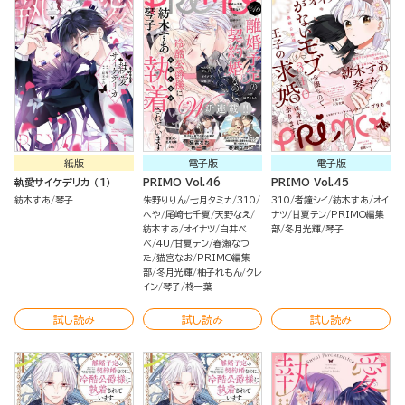
紙版
電子版
電子版
執愛サイケデリカ （1）
PRIMO Vol.46
PRIMO Vol.45
紡木すあ
琴子
朱野りりん
七月タミカ
310
310
者鐘シイ
紡木すあ
オイ
へや
尾崎七千夏
天野なえ
ナツ
甘夏テン
PRIMO編集
紡木すあ
オイナツ
白井べ
部
冬月光輝
琴子
べ
4U
甘夏テン
春瀬なつ
た
猫宮なお
PRIMO編集
部
冬月光輝
柚子れもん
クレ
イン
琴子
柊一葉
試し読み
試し読み
試し読み