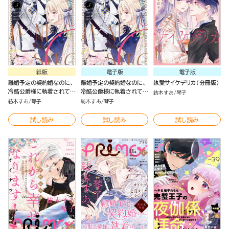
紙版
電子版
電子版
離婚予定の契約婚なのに、
離婚予定の契約婚なのに、
執愛サイケデリカ（分冊版）
冷酷公爵様に執着されてい
冷酷公爵様に執着されてい
紡木すあ
琴子
ます （3）
ます （3）
紡木すあ
琴子
紡木すあ
琴子
試し読み
試し読み
試し読み