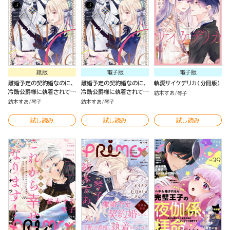
紙版
電子版
電子版
離婚予定の契約婚なのに、
離婚予定の契約婚なのに、
執愛サイケデリカ（分冊版）
冷酷公爵様に執着されてい
冷酷公爵様に執着されてい
紡木すあ
琴子
ます （3）
ます （3）
紡木すあ
琴子
紡木すあ
琴子
試し読み
試し読み
試し読み