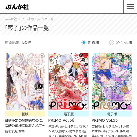
ぶんか社TOP
「琴子」の作品一覧
「琴子」の作品一覧
検索結果
50件
新着順
タイトル順
紙版
電子版
電子版
離婚予定の契約婚なのに、
PRIMO Vol.56
PRIMO Vol.55
冷酷公爵様に執着されてい
朱野りりん
七月タミカ
310
吉良悠
七月タミカ
310
紡
ます（５）
へや
天野なえ
紡木すあ
陸
木すあ
オイナツ
PRIMO編
紡木すあ
琴子
斗いく
猫宮なお
PRIMO編
集部
クレイン
踊る毒林檎
琴