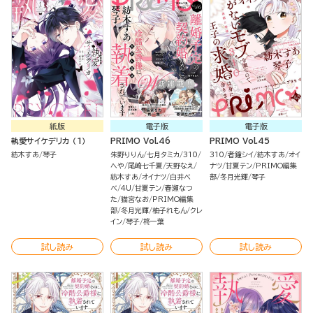
紙版
電子版
電子版
執愛サイケデリカ （1）
PRIMO Vol.46
PRIMO Vol.45
紡木すあ
琴子
朱野りりん
七月タミカ
310
310
者鐘シイ
紡木すあ
オイ
へや
尾崎七千夏
天野なえ
ナツ
甘夏テン
PRIMO編集
紡木すあ
オイナツ
白井べ
部
冬月光輝
琴子
べ
4U
甘夏テン
春瀬なつ
た
猫宮なお
PRIMO編集
部
冬月光輝
柚子れもん
クレ
イン
琴子
柊一葉
試し読み
試し読み
試し読み