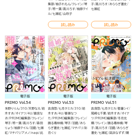
集部
柚子れもん
クレイン
琴
子
高川ろす
あららぎ蒼史
子
柊一葉
高川ろす
柚原テイ
七瀬紅
ル
七瀬紅
山吹子
試し読み
試し読み
電子版
電子版
電子版
PRIMO Vol.54
PRIMO Vol.53
PRIMO Vol.51
朱野りりん
310
天野なえ
紡
吉良悠
七月タミカ
310
紡
吉良悠
七月タミカ
者鐘シイ
木すあ
オイナツ
4U
猫宮な
木すあ
4U
春瀬なつ
尾崎七千夏
紡木すあ
オイナ
お
PRIMO編集部
クレイン
た
PRIMO編集部
クレイン
ツ
PRIMO編集部
冬月光
琴子
柊一葉
高川ろす
森田
踊る毒林檎
琴子
羽是
あら
輝
クレイン
踊る毒林檎
琴
りょう
柚原テイル
羽是
七瀬
らぎ蒼史
七瀬紅
マチバリ
彩
子
高川ろす
羽是
あららぎ
紅
マチバリ
アメノ
nagi
此
月くり
蒼史
七瀬紅
凪浜なずず
陽