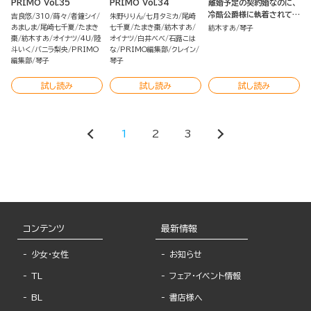
PRIMO Vol.35
PRIMO Vol.34
離婚予定の契約婚なのに、
冷酷公爵様に執着されてい
吉良悠
310
蒔々
者鐘シイ
朱野りりん
七月タミカ
尾崎
ます （2） 【かきおろし小説
あましま
尾崎七千夏
たまき
七千夏
たまき棗
紡木すあ
紡木すあ
琴子
＆電子限定かきおろし小説
棗
紡木すあ
オイナツ
4U
陸
オイナツ
白井べべ
石蕗こは
斗いく
バニラ梨央
PRIMO
な
PRIMO編集部
クレイン
＆ボイスコミック特典付】
編集部
琴子
琴子
試し読み
試し読み
試し読み
1
2
3
コンテンツ
最新情報
少女・女性
お知らせ
TL
フェア・イベント情報
BL
書店様へ