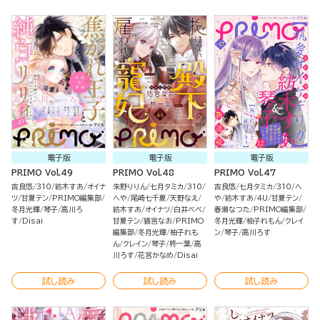
電子版
電子版
電子版
PRIMO Vol.49
PRIMO Vol.48
PRIMO Vol.47
吉良悠
310
紡木すあ
オイナ
朱野りりん
七月タミカ
310
吉良悠
七月タミカ
310
へ
ツ
甘夏テン
PRIMO編集部
へや
尾崎七千夏
天野なえ
や
紡木すあ
4U
甘夏テン
冬月光輝
琴子
高川ろ
紡木すあ
オイナツ
白井べべ
春瀬なつた
PRIMO編集部
す
Disai
甘夏テン
猫宮なお
PRIMO
冬月光輝
柚子れもん
クレイ
編集部
冬月光輝
柚子れも
ン
琴子
高川ろす
ん
クレイン
琴子
柊一葉
高
川ろす
花宮かなめ
Disai
試し読み
試し読み
試し読み