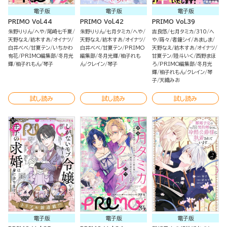
電子版
電子版
電子版
PRIMO Vol.44
PRIMO Vol.42
PRIMO Vol.39
朱野りりん
へや
尾崎七千夏
朱野りりん
七月タミカ
へや
吉良悠
七月タミカ
310
へ
天野なえ
紡木すあ
オイナツ
天野なえ
紡木すあ
オイナツ
や
蒔々
者鐘シイ
あましま
白井べべ
甘夏テン
いちかわ
白井べべ
甘夏テン
PRIMO
天野なえ
紡木すあ
オイナツ
有花
PRIMO編集部
冬月光
編集部
冬月光輝
柚子れも
甘夏テン
陸斗いく
西野まほ
輝
柚子れもん
琴子
ん
クレイン
琴子
ろ
PRIMO編集部
冬月光
輝
柚子れもん
クレイン
琴
子
天織みお
試し読み
試し読み
試し読み
電子版
電子版
電子版