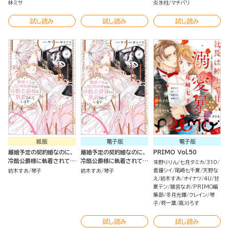
林ミサ
炎氷柱
マチバリ
試し読み
試し読み
試し読み
紙版
電子版
電子版
離婚予定の契約婚なのに、
離婚予定の契約婚なのに、
PRIMO Vol.50
冷酷公爵様に執着されてい
冷酷公爵様に執着されてい
朱野りりん
七月タミカ
310
ます（４）
ます （4）
者鐘シイ
尾崎七千夏
天野な
紡木すあ
琴子
紡木すあ
琴子
え
紡木すあ
オイナツ
4U
甘
夏テン
猫宮なお
PRIMO編
集部
冬月光輝
クレイン
琴
子
柊一葉
高川ろす
試し読み
試し読み