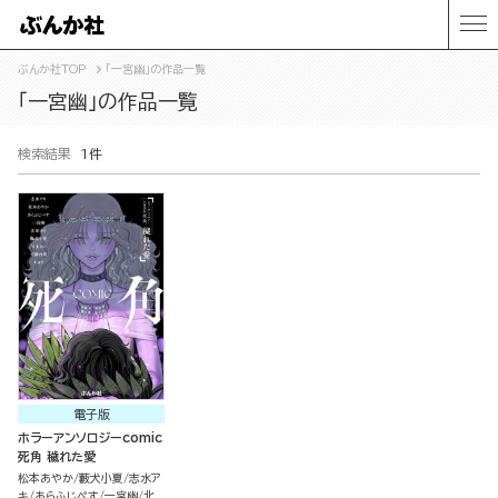
ぶんか社TOP
「一宮幽」の作品一覧
「一宮幽」の作品一覧
検索結果
1件
電子版
ホラーアンソロジーcomic
死角 穢れた愛
松本あやか
藪犬小夏
志水ア
キ
あらふじぺす
一宮幽
北