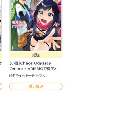
紙版
者
【小説】Chaos Odyssey
Online ～VRMMOで魔王と呼
ばれています～
暁月ライト
トーチケイスケ
試し読み