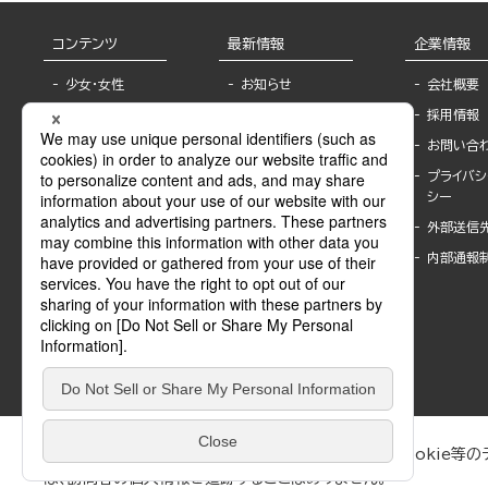
コンテンツ
最新情報
企業情報
少女・女性
お知らせ
会社概要
TL
フェア・イベント情
採用情報
報
BL
お問い合
書店様へ
ライトノベル
プライバシ
海外ライセンシー
シー
青年・一般
公式SNSアカウ
外部送信
グラビア・写真
ント
集
内部通報
作家一覧
モーター誌
Keyword list
SPECIAL
Author list
Sublicense
マンガよもん
が
試し読み
ぶんか社が運営するサイトでは、利便性向上のためにCookie等のデ
は、訪問者の個人情報を追跡することはありません。