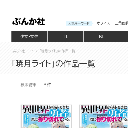
オフィス
三角関
人気キーワード
少女・女性
TL
BL
ぶんか社TOP
「暁月ライト」の作品一覧
「暁月ライト」の作品一覧
3件
検索結果