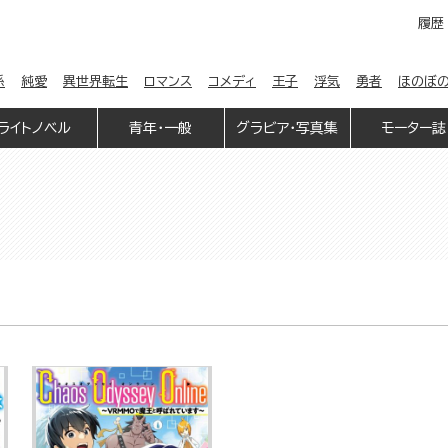
履歴
係
純愛
異世界転生
ロマンス
コメディ
王子
浮気
勇者
ほのぼ
ライトノベル
青年・一般
グラビア・写真集
モーター誌