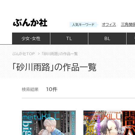
オフィス
三角関
人気キーワード
少女・女性
TL
BL
ぶんか社TOP
「砂川雨路」の作品一覧
「砂川雨路」の作品一覧
10件
検索結果