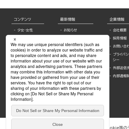
コンテンツ
最新情報
企業情報
少女・女性
お知らせ
会社概要
TL
フェア・イベント情
採用情報
報
BL
お問い合
書店様へ
ライトノベル
プライバシ
海外ライセンシー
シー
青年・一般
公式SNSアカウ
外部送信
グラビア・写真
ント
集
内部通報
作家一覧
モーター誌
Keyword list
SPECIAL
Author list
Sublicense
マンガよもん
が
試し読み
ぶんか社が運営するサイトでは、利便性向上のためにCookie等のデ