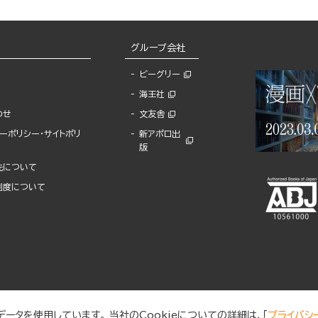
グループ会社
ビーグリー
海王社
わせ
文友舎
ーポリシー・サイトポリ
新アポロ出
版
先について
制度について
ータを使用しています。 当社のCookieについての詳細は、「
プライバシ