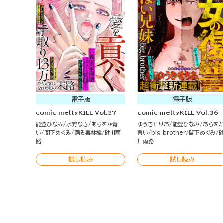
電子版
電子版
comic meltyKILL Vol.37
comic meltyKILL Vol.36
能登ひなみ
水野なさ
あらをか青
ゆうきせりあ
能登ひなみ
あらを
い
間下めぐみ
踊る毒林檎
砂川雨
青い
big brother
間下めぐみ
路
川雨路
試し読み
試し読み