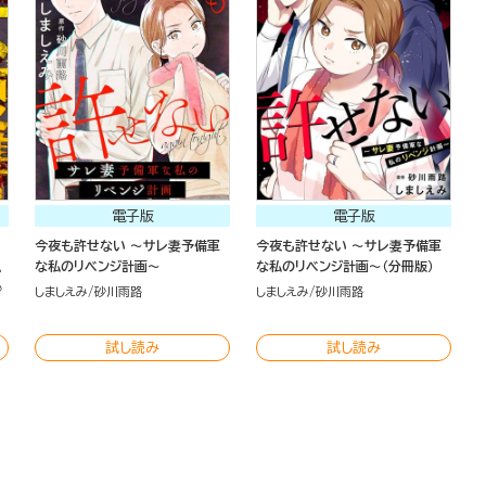
電子版
電子版
今夜も許せない ～サレ妻予備軍
今夜も許せない ～サレ妻予備軍
な私のリベンジ計画～
な私のリベンジ計画～（分冊版）
か
砂
しましえみ
砂川雨路
しましえみ
砂川雨路
試し読み
試し読み