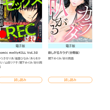
電子版
電子版
omic meltyKILL Vol.38
欲しがるカラダ（分冊版）
ゆうきせりあ
能登ひなみ
あらをか
間下めぐみ
砂川雨路
青い
山田ツナ子
間下めぐみ
砂川雨
路
試し読み
試し読み