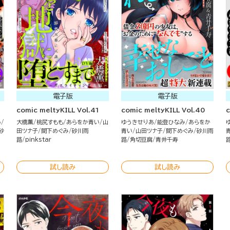
電子版
電子版
comic meltyKILL Vol.41
comic meltyKILL Vol.40
c
い
大橋薫
桃尻すもも
あらをか青い
山
ゆうきせりあ
能登ひなみ
あらをか
砂
田ツナ子
間下めぐみ
砂川雨
青い
山田ツナ子
間下めぐみ
砂川雨
路
pinkstar
路
角切豆腐
青井千寿
試し読み
試し読み