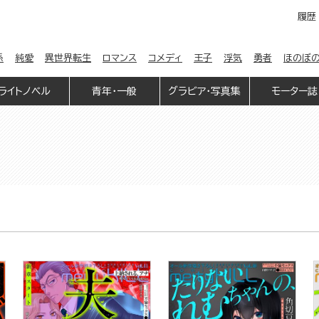
履歴
係
純愛
異世界転生
ロマンス
コメディ
王子
浮気
勇者
ほのぼ
ライトノベル
青年・一般
グラビア・写真集
モーター誌