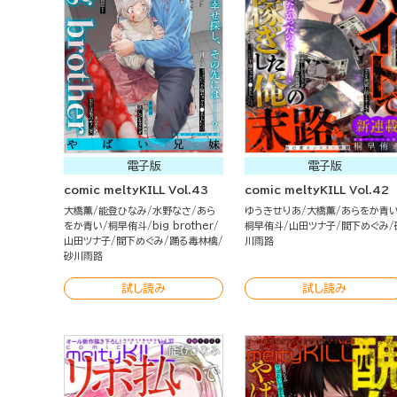
電子版
電子版
comic meltyKILL Vol.43
comic meltyKILL Vol.42
大橋薫
能登ひなみ
水野なさ
あら
ゆうきせりあ
大橋薫
あらをか青
をか青い
桐早侑斗
big brother
桐早侑斗
山田ツナ子
間下めぐみ
山田ツナ子
間下めぐみ
踊る毒林檎
川雨路
砂川雨路
試し読み
試し読み