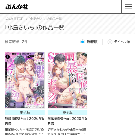
ぶんか社TOP
「小島きいち」の作品一覧
「小島きいち」の作品一覧
検索結果
2件
新着順
タイトル順
電子版
電子版
無敵恋愛S*girl 2026年6
無敵恋愛S*girl 2025年6
月号
月号
田尾裸べっちー
桜咲和美
粂
姫宮あかね
まやま里奈
成田
川めめ
成田アポロ
稲本いね
アポロ
堀田はご
伊藤さよ