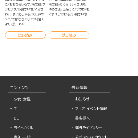
こ
おおひらしるす
南志都
フ
南志都
めぐみけい
ゴリ実
ジヒナタ
小島きいち
くらさ
ゆめきよ
出海うに
サウロ
も
わ
いまい野しゃる
大江戸ウ
くすけ。
かける
小島きいち
メコ
てばさきのぶお
絹宮く
より
黒川えむ
試し読み
試し読み
コンテンツ
最新情報
少女・女性
お知らせ
TL
フェア・イベント情報
BL
書店様へ
ライトノベル
海外ライセンシー
青年・一般
公式SNSアカウント