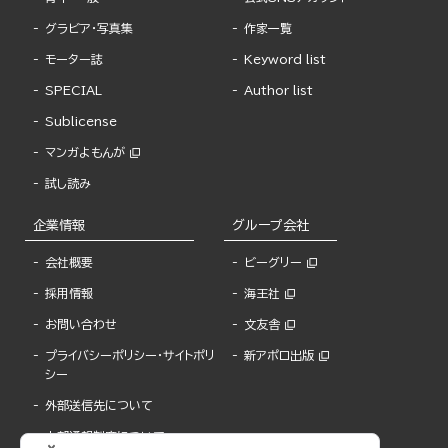
グラビア・写真集
作家一覧
モーター誌
Keyword list
SPECIAL
Author list
Sublicense
マンガよもんが
試し読み
企業情報
グループ会社
会社概要
ビーグリー
採用情報
海王社
お問い合わせ
文友舎
プライバシーポリシー・サイトポリ
新アポロ出版
シー
外部送信先について
内部通報制度について