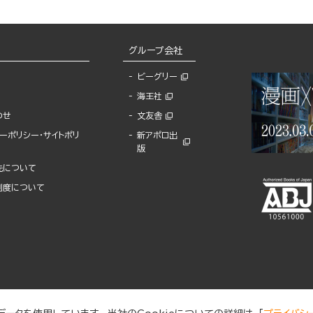
グループ会社
ビーグリー
海王社
わせ
文友舎
ーポリシー・サイトポリ
新アポロ出
版
先について
制度について