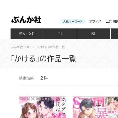
オフィス
三角関
人気キーワード
少女・女性
TL
BL
ぶんか社TOP
「かける」の作品一覧
「かける」の作品一覧
2件
検索結果