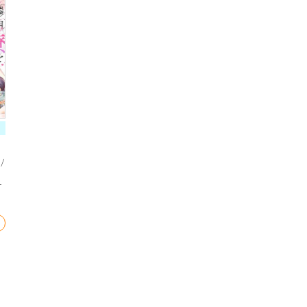
ロ
サ
ち