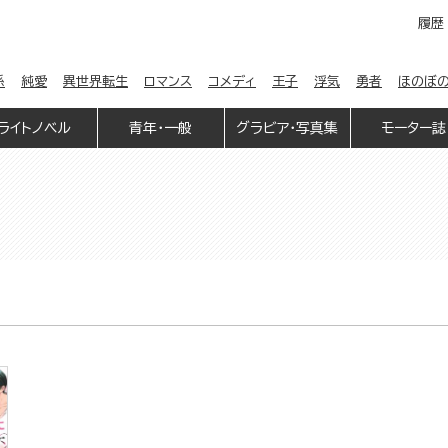
履歴
係
純愛
異世界転生
ロマンス
コメディ
王子
浮気
勇者
ほのぼ
ライトノベル
青年・一般
グラビア・写真集
モーター誌