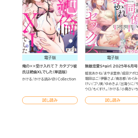
電子版
電子版
俺の××受け入れて？ カタブツ彼
無敵恋愛S*girl 2025年6月号
氏は絶倫XLでした（単話版）
姫宮あかね
まやま里奈
成田アポ
堀田はご
伊藤さよ
南志都
めぐみ
かける
かける読み切りCollection
けい
ゴリ実
ゆめきよ
出海うに
ウロ
もくすけ。
かける
小島きい
試し読み
試し読み