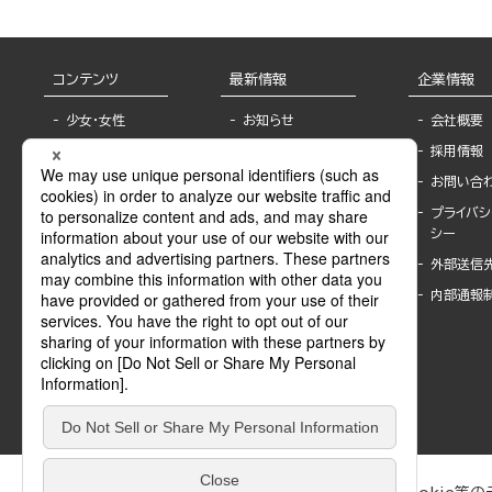
コンテンツ
最新情報
企業情報
少女・女性
お知らせ
会社概要
TL
フェア・イベント情
採用情報
報
BL
お問い合
書店様へ
ライトノベル
プライバシ
海外ライセンシー
シー
青年・一般
公式SNSアカウ
外部送信
グラビア・写真
ント
集
内部通報
作家一覧
モーター誌
Keyword list
SPECIAL
Author list
Sublicense
マンガよもん
が
試し読み