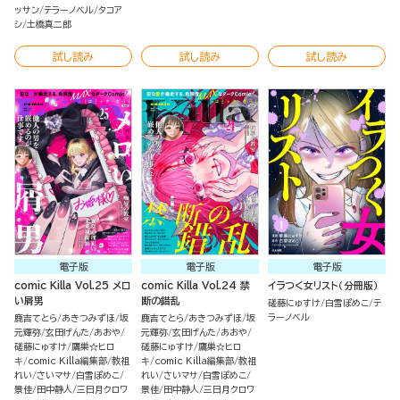
ッサン
テラーノベル
タコア
シ
土橋真二郎
試し読み
試し読み
試し読み
電子版
電子版
電子版
comic Killa Vol.25 メロ
comic Killa Vol.24 禁
イラつく女リスト（分冊版）
い屑男
断の錯乱
磋藤にゅすけ
白雪ぽめこ
テ
ラーノベル
鹿吉てとら
あきつみずほ
坂
鹿吉てとら
あきつみずほ
坂
元輝弥
玄田げんた
あおや
元輝弥
玄田げんた
あおや
磋藤にゅすけ
鷹巣☆ヒロ
磋藤にゅすけ
鷹巣☆ヒロ
キ
comic Killa編集部
教祖
キ
comic Killa編集部
教祖
れい
さいマサ
白雪ぽめこ
れい
さいマサ
白雪ぽめこ
景佳
田中静人
三日月クロワ
景佳
田中静人
三日月クロワ