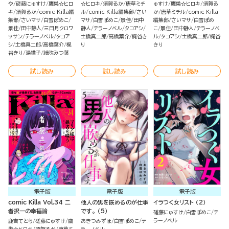
や
磋藤にゅすけ
鷹巣☆ヒロ
☆ヒロキ
須賀るか
唐草ミチ
ゅすけ
鷹巣☆ヒロキ
須賀る
キ
須賀るか
comic Killa編
ル
comic Killa編集部
さい
か
唐草ミチル
comic Killa
集部
さいマサ
白雪ぽめこ
マサ
白雪ぽめこ
景佳
田中
編集部
さいマサ
白雪ぽめ
景佳
田中静人
三日月クロワ
静人
テラーノベル
タコアシ
こ
景佳
田中静人
テラーノベ
ッサン
テラーノベル
タコア
土橋真二郎
高橋葉介
梶谷き
ル
タコアシ
土橋真二郎
梶谷
シ
土橋真二郎
高橋葉介
梶
り
きり
谷きり
湯猫子
紙吹みつ葉
試し読み
試し読み
試し読み
電子版
電子版
電子版
comic Killa Vol.34 二
他人の男を嵌めるのが仕事
イラつく女リスト （2）
者択一の幸福論
です。 （5）
磋藤にゅすけ
白雪ぽめこ
テ
ラーノベル
鹿吉てとら
磋藤にゅすけ
鷹
あきつみずほ
白雪ぽめこ
テ