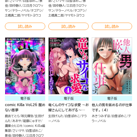
部
さいマサ
白雪ぽめこ
景
部
さいマサ
白雪ぽめこ
景
佳
田中静人
三日月クロワッ
佳
田中静人
三日月クロワッ
サン
テラーノベル
タコアシ
サン
テラーノベル
タコアシ
土橋真二郎
ヤマモトヨウコ
土橋真二郎
ヤマモトヨウコ
試し読み
試し読み
試し読み
電子版
電子版
電子版
comic Killa Vol.26 醒め
竜くんのサイコな求愛 ～お
他人の男を嵌めるのが仕事
ない悪夢
嫁さんにしてあげる～
です。 （4）
（4）
鹿吉てとら
坂元輝弥
玄田げ
玄田げんた
白雪ぽめこ
テラ
あきつみずほ
白雪ぽめこ
テ
んた
あおや
磋藤にゅすけ
ーノベル
ラーノベル
鷹巣☆ヒロキ
comic Killa編
集部
さいマサ
白雪ぽめこ
景佳
田中静人
三日月クロワ