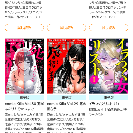
部
さいマサ
白雪ぽめこ
景
マサ
白雪ぽめこ
景佳
田中
佳
田中静人
三日月クロワッ
静人
三日月クロワッサン
テ
サン
テラーノベル
タコアシ
ラーノベル
タコアシ
土橋真
土橋真二郎
ヤマモトヨウコ
二郎
ヤマモトヨウコ
試し読み
試し読み
試し読み
電子版
電子版
電子版
comic Killa Vol.30 死が
comic Killa Vol.29 厄の
イラつく女リスト （1）
ふたりを分かつまで
招き手
磋藤にゅすけ
白雪ぽめこ
テ
ラーノベル
鹿吉てとら
あきつみずほ
坂
鹿吉てとら
あきつみずほ
坂
元輝弥
玄田げんた
あおや
元輝弥
玄田げんた
あおや
磋藤にゅすけ
鷹巣☆ヒロキ
磋藤にゅすけ
鷹巣☆ヒロキ
唐草ミチル
comic Killa編集
唐草ミチル
comic Killa編集