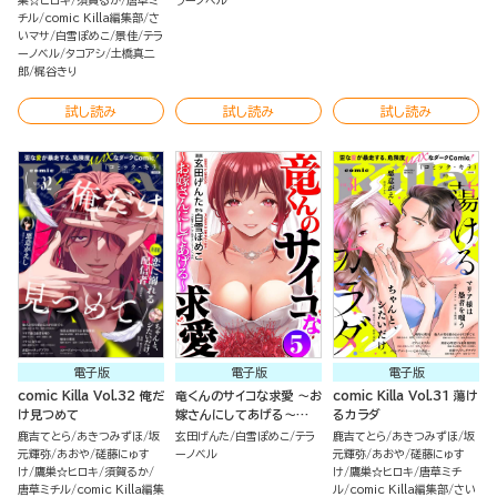
巣☆ヒロキ
須賀るか
唐草ミ
ラーノベル
チル
comic Killa編集部
さ
いマサ
白雪ぽめこ
景佳
テラ
ーノベル
タコアシ
土橋真二
郎
梶谷きり
試し読み
試し読み
試し読み
電子版
電子版
電子版
comic Killa Vol.32 俺だ
竜くんのサイコな求愛 ～お
comic Killa Vol.31 蕩け
け見つめて
嫁さんにしてあげる～
るカラダ
（5）
鹿吉てとら
あきつみずほ
坂
玄田げんた
白雪ぽめこ
テラ
鹿吉てとら
あきつみずほ
坂
元輝弥
あおや
磋藤にゅす
ーノベル
元輝弥
あおや
磋藤にゅす
け
鷹巣☆ヒロキ
須賀るか
け
鷹巣☆ヒロキ
唐草ミチ
唐草ミチル
comic Killa編集
ル
comic Killa編集部
さい