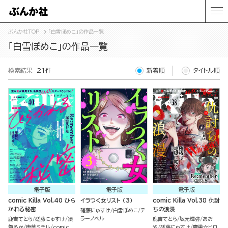
ぶんか社TOP
「白雪ぽめこ」の作品一覧
「白雪ぽめこ」の作品一覧
検索結果
21件
新着順
タイトル順
電子版
電子版
電子版
comic Killa Vol.40 ひら
イラつく女リスト （3）
comic Killa Vol.38 仇討
かれる秘密
ちの浪漫
磋藤にゅすけ
白雪ぽめこ
テ
ラーノベル
鹿吉てとら
磋藤にゅすけ
須
鹿吉てとら
坂元輝弥
あお
賀るか
唐草ミチル
comic
や
磋藤にゅすけ
鷹巣☆ヒロ