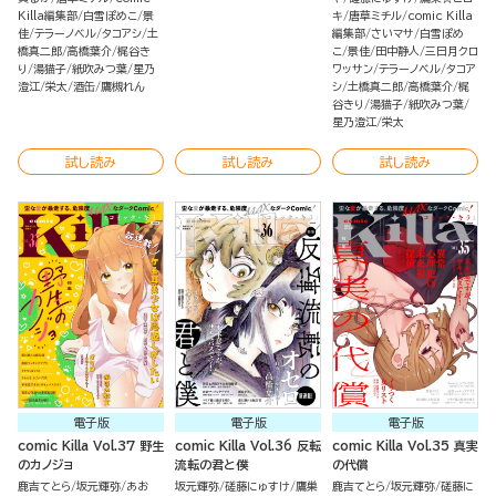
Killa編集部
白雪ぽめこ
景
キ
唐草ミチル
comic Killa
佳
テラーノベル
タコアシ
土
編集部
さいマサ
白雪ぽめ
橋真二郎
高橋葉介
梶谷き
こ
景佳
田中静人
三日月クロ
り
湯猫子
紙吹みつ葉
星乃
ワッサン
テラーノベル
タコア
澄江
栄太
酒缶
鷹槻れん
シ
土橋真二郎
高橋葉介
梶
谷きり
湯猫子
紙吹みつ葉
星乃澄江
栄太
試し読み
試し読み
試し読み
電子版
電子版
電子版
comic Killa Vol.37 野生
comic Killa Vol.36 反転
comic Killa Vol.35 真実
のカノジョ
流転の君と僕
の代償
鹿吉てとら
坂元輝弥
あお
坂元輝弥
磋藤にゅすけ
鷹巣
鹿吉てとら
坂元輝弥
磋藤に