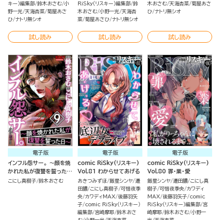
キー）編集部
鈴木おさむ
小
RiSky（リスキー）編集部
鈴
木おさむ
天海杏菜
菊屋あさ
野一光
天海杏菜
菊屋あさ
木おさむ
小野一光
天海杏
ひ
ナトリ無シオ
ひ
ナトリ無シオ
菜
菊屋あさひ
ナトリ無シオ
試し読み
試し読み
試し読み
電子版
電子版
電子版
インフル怨サー。 ～顔を焼
comic RiSky(リスキー)
comic RiSky(リスキー)
かれた私が復讐を誓った日
Vol.81 わからせてあげる
Vol.80 罪・業・愛
～ （9）
こにし真樹子
鈴木おさむ
あきつみずほ
飯星シンヤ
遷
飯星シンヤ
遷田膿
こにし真
田膿
こにし真樹子
可惜夜季
樹子
可惜夜季央
カワディ
央
カワディMAX
後藤羽矢
MAX
後藤羽矢子
comic
子
comic RiSky（リスキー）
RiSky（リスキー）編集部
宮
編集部
宮崎摩耶
鈴木おさ
崎摩耶
鈴木おさむ
小野一