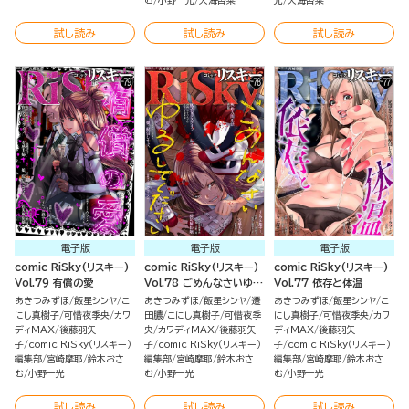
む
小野一光
天海杏菜
光
天海杏菜
試し読み
試し読み
試し読み
電子版
電子版
電子版
comic RiSky(リスキー)
comic RiSky(リスキー)
comic RiSky(リスキー)
Vol.79 有償の愛
Vol.78 ごめんなさいゆる
Vol.77 依存と体温
してください
あきつみずほ
飯星シンヤ
こ
あきつみずほ
飯星シンヤ
遷
あきつみずほ
飯星シンヤ
こ
にし真樹子
可惜夜季央
カワ
田膿
こにし真樹子
可惜夜季
にし真樹子
可惜夜季央
カワ
ディMAX
後藤羽矢
央
カワディMAX
後藤羽矢
ディMAX
後藤羽矢
子
comic RiSky（リスキー）
子
comic RiSky（リスキー）
子
comic RiSky（リスキー）
編集部
宮崎摩耶
鈴木おさ
編集部
宮崎摩耶
鈴木おさ
編集部
宮崎摩耶
鈴木おさ
む
小野一光
む
小野一光
む
小野一光
試し読み
試し読み
試し読み