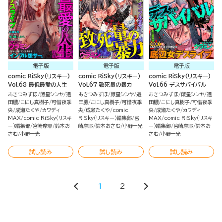
電子版
電子版
電子版
comic RiSky(リスキー)
comic RiSky(リスキー)
comic RiSky(リスキー)
Vol.68 最低最愛の人生
Vol.67 致死量の暴力
Vol.66 デスサバイバル
あきつみずほ
飯星シンヤ
遷
あきつみずほ
飯星シンヤ
遷
あきつみずほ
飯星シンヤ
遷
田膿
こにし真樹子
可惜夜季
田膿
こにし真樹子
可惜夜季
田膿
こにし真樹子
可惜夜季
央
成瀬たくや
カワディ
央
成瀬たくや
comic
央
成瀬たくや
カワディ
MAX
comic RiSky（リスキ
RiSky（リスキー）編集部
宮
MAX
comic RiSky（リスキ
ー）編集部
宮崎摩耶
鈴木お
崎摩耶
鈴木おさむ
小野一光
ー）編集部
宮崎摩耶
鈴木お
さむ
小野一光
さむ
小野一光
試し読み
試し読み
試し読み
1
2