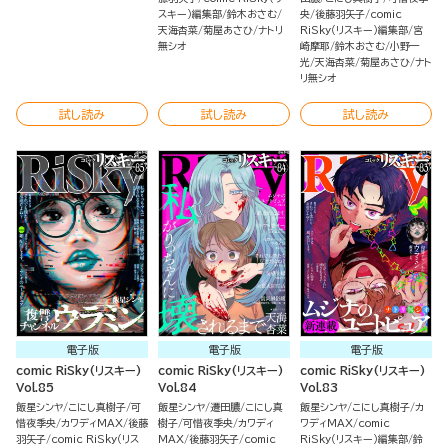
スキー）編集部
鈴木おさむ
央
後藤羽矢子
comic
天海杏菜
菊屋あさひ
ナトリ
RiSky（リスキー）編集部
宮
無シオ
崎摩耶
鈴木おさむ
小野一
光
天海杏菜
菊屋あさひ
ナト
リ無シオ
試し読み
試し読み
試し読み
電子版
電子版
電子版
comic RiSky(リスキー)
comic RiSky(リスキー)
comic RiSky(リスキー)
Vol.85
Vol.84
Vol.83
飯星シンヤ
こにし真樹子
可
飯星シンヤ
遷田膿
こにし真
飯星シンヤ
こにし真樹子
カ
惜夜季央
カワディMAX
後藤
樹子
可惜夜季央
カワディ
ワディMAX
comic
羽矢子
comic RiSky（リス
MAX
後藤羽矢子
comic
RiSky（リスキー）編集部
鈴