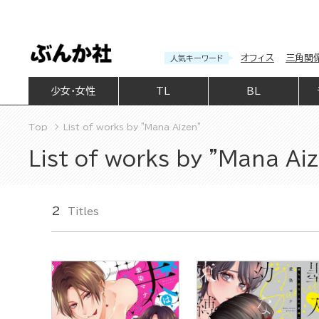
オフィス
三角関
人気キーワード
少女・女性
TL
BL
Top
List of works by "Mana Aizen"
List of works by "Mana Ai
2
Titles