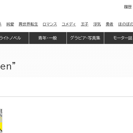
履歴
係
純愛
異世界転生
ロマンス
コメディ
王子
浮気
勇者
ほのぼ
ライトノベル
青年・一般
グラビア・写真集
モーター誌
zen"