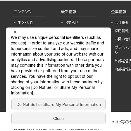
コンテンツ
最新情報
企業情報
少女・女性
お知らせ
会社概要
TL
フェア・イベント情
採用情報
報
BL
お問い合
書店様へ
ライトノベル
プライバシ
海外ライセンシー
シー
青年・一般
公式SNSアカウ
外部送信
グラビア・写真
ント
集
内部通報
作家一覧
モーター誌
Keyword list
SPECIAL
Author list
Sublicense
マンガよもん
が
試し読み
ぶんか社が運営するサイトでは、利便性向上のためにCookie等のデ
は、訪問者の個人情報を追跡することはありません。