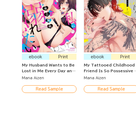
ebook
Print
ebook
Print
My Husband Wants to Be
My Tattooed Childhood
Lost in Me Every Day and
Friend Is So Possessive 
Night.
Hurts
Mana Aizen
Mana Aizen
Read Sample
Read Sample