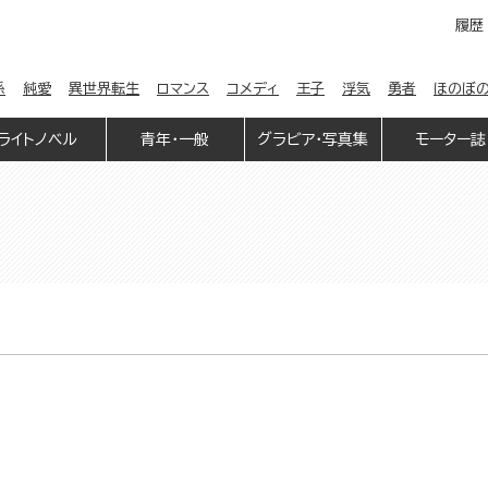
履歴
係
純愛
異世界転生
ロマンス
コメディ
王子
浮気
勇者
ほのぼ
ライトノベル
青年・一般
グラビア・写真集
モーター誌