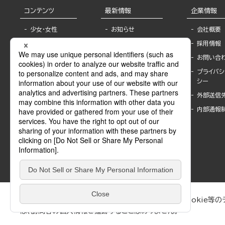
コンテンツ
最新情報
企業情報
少女・女性
お知らせ
会社概要
TL
フェア・イベント情
採用情報
報
BL
お問い合
書店様へ
ライトノベル
プライバシ
海外ライセンシー
シー
青年・一般
公式SNSアカウ
外部送信
グラビア・写真
ント
集
内部通報
作家一覧
モーター誌
Keyword list
SPECIAL
Author list
Sublicense
マンガよもん
が
試し読み
ぶんか社が運営するサイトでは、利便性向上のためにCookie等のデ
は、訪問者の個人情報を追跡することはありません。