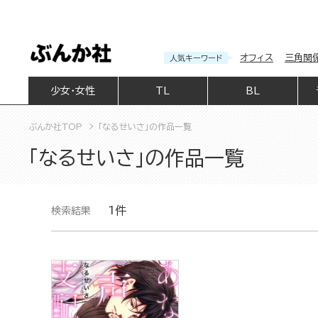
オフィス
三角関
人気キーワード
少女・女性
TL
BL
ぶんか社TOP
「なるせいさ」の作品一覧
「なるせいさ」の作品一覧
1件
検索結果