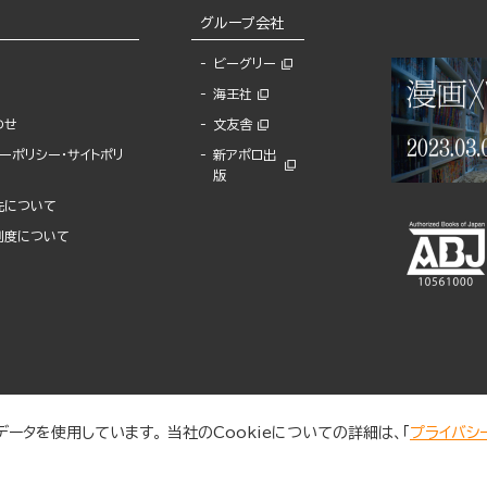
グループ会社
ビーグリー
海王社
わせ
文友舎
ーポリシー・サイトポリ
新アポロ出
版
先について
制度について
ータを使用しています。 当社のCookieについての詳細は、「
プライバシ
© 2025 BUNKASHA