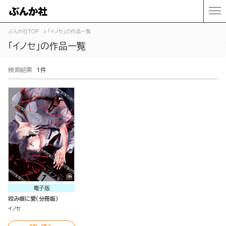
ぶんか社TOP
「イノセ」の作品一覧
「イノセ」の作品一覧
検索結果
1件
電子版
咬み痕に愛（分冊版）
イノセ