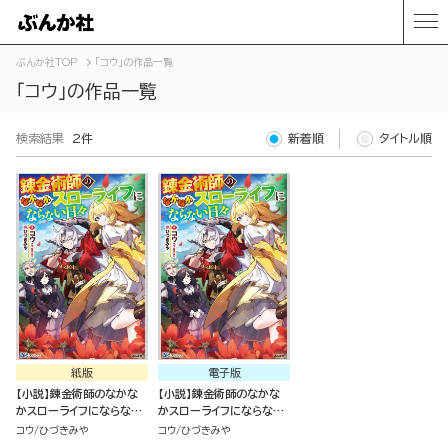
ぶんか社TOP
「コウ」の作品一覧
「コウ」の作品一覧
検索結果
2件
新着順
タイトル順
紙版
電子版
【小説】錬金術師のなかな
【小説】錬金術師のなかな
かスローライフにならない
かスローライフにならない
日々
日々
コウ
ひづきみや
コウ
ひづきみや