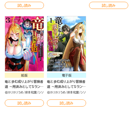
最強の神竜を復活させてし
最強の神竜を復活させてし
最強の神竜を復活させてし
試し読み
試し読み
まう～ コミック版 （6）
まう～（６）
まう～（4）
紙版
電子版
竜と歩む成り上がり冒険者
竜と歩む成り上がり冒険者
道 ～用済みとしてSランク
道 ～用済みとしてSランク
パーティから追放された回
パーティから追放された回
＠カリカリうめ
岸本和葉
シソ
＠カリカリうめ
岸本和葉
シソ
復魔術師、捨てられた先で
復魔術師、捨てられた先で
最強の神竜を復活させてし
最強の神竜を復活させてし
試し読み
試し読み
まう～ （3）
まう～ コミック版 （分冊
版）