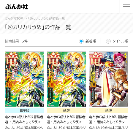
ぶんか社TOP
「＠カリカリうめ」の作品一覧
「＠カリカリうめ」の作品一覧
検索結果
5件
新着順
タイトル順
電子版
紙版
紙版
竜と歩む成り上がり冒険者
竜と歩む成り上がり冒険者
竜と歩む成り上がり冒険者
道 ～用済みとしてSランク
道～用済みとしてSランク
道 ～用済みとしてSランク
パーティから追放された回
パーティから追放された回
パーティから追放された回
＠カリカリうめ
岸本和葉
シソ
＠カリカリうめ
岸本和葉
シソ
＠カリカリうめ
岸本和葉
シソ
復魔術師、捨てられた先で
復魔術師、捨てられた先で
復魔術師、捨てられた先で