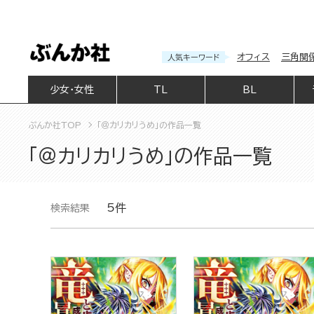
オフィス
三角関
人気キーワード
少女・女性
TL
BL
ぶんか社TOP
「＠カリカリうめ」の作品一覧
「＠カリカリうめ」の作品一覧
5件
検索結果