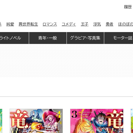
履歴
係
純愛
異世界転生
ロマンス
コメディ
王子
浮気
勇者
ほのぼ
ライトノベル
青年・一般
グラビア・写真集
モーター誌