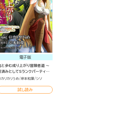
電子版
竜と歩む成り上がり冒険者道 ～
用済みとしてSランクパーティか
ら追放された回復魔術師、捨てら
＠カリカリうめ
岸本和葉
シソ
れた先で最強の神竜を復活させて
しまう～ コミック版 （分冊版）
試し読み