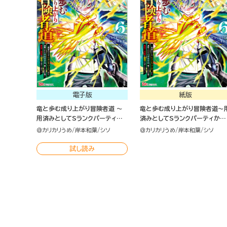
電子版
紙版
竜と歩む成り上がり冒険者道 ～
竜と歩む成り上がり冒険者道～
用済みとしてSランクパーティか
済みとしてSランクパーティから
ら追放された回復魔術師、捨てら
追放された回復魔術師、捨てら
＠カリカリうめ
岸本和葉
シソ
＠カリカリうめ
岸本和葉
シソ
れた先で最強の神竜を復活させて
た先で最強の神竜を復活させて
しまう～ コミック版 （6）
まう～（６）
試し読み