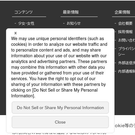
コンテンツ
最新情報
企業情報
少女・女性
お知らせ
会社概要
TL
フェア・イベント情
採用情報
報
BL
お問い合
書店様へ
ライトノベル
プライバシ
海外ライセンシー
シー
青年・一般
公式SNSアカウ
外部送信
グラビア・写真
ント
集
内部通報
作家一覧
モーター誌
Keyword list
SPECIAL
Author list
Sublicense
マンガよもん
が
試し読み
ぶんか社が運営するサイトでは、利便性向上のためにCookie等のデ
は、訪問者の個人情報を追跡することはありません。