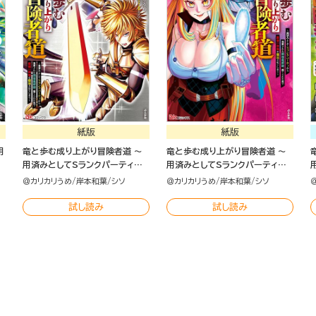
紙版
紙版
用
竜と歩む成り上がり冒険者道 ～
竜と歩む成り上がり冒険者道 ～
用済みとしてSランクパーティか
用済みとしてSランクパーティか
れ
ら追放された回復魔術師、捨てら
ら追放された回復魔術師、捨てら
＠カリカリうめ
岸本和葉
シソ
＠カリカリうめ
岸本和葉
シソ
し
れた先で最強の神竜を復活させて
れた先で最強の神竜を復活させて
しまう～（4）
しまう～ （3）
試し読み
試し読み