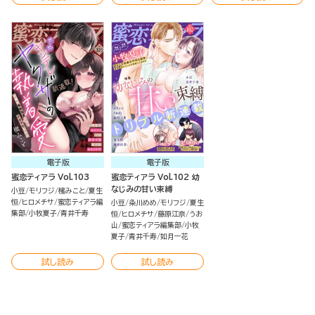
電子版
電子版
蜜恋ティアラ Vol.103
蜜恋ティアラ Vol.102 幼
なじみの甘い束縛
小豆
モリフジ
櫁みこと
夏生
恒
ヒロメチサ
蜜恋ティアラ編
小豆
粂川めめ
モリフジ
夏生
集部
小牧夏子
青井千寿
恒
ヒロメチサ
藤原江奈
うお
山
蜜恋ティアラ編集部
小牧
夏子
青井千寿
如月一花
試し読み
試し読み