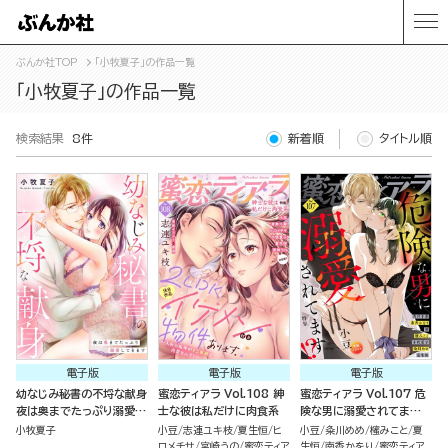
ぶんか社TOP
「小牧夏子」の作品一覧
「小牧夏子」の作品一覧
検索結果
8件
新着順
タイトル順
電子版
電子版
電子版
幼なじみ秘書の不埒な献身
蜜恋ティアラ Vol.108 紳
蜜恋ティアラ Vol.107 危
夜は奥までたっぷり溺愛し
士な彼は私だけに肉食系
険な男に溺愛されてま
てきます
す!?
小牧夏子
小豆
志連ユキ枝
夏生恒
ヒ
小豆
粂川めめ
櫁みこと
夏
ロメチサ
宮崎うの
蜜恋ティア
生恒
南香かをり
蜜恋ティア