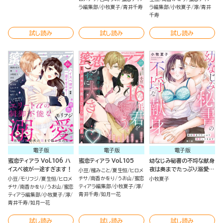
ラ編集部
小牧夏子
青井千寿
ラ編集部
小牧夏子
濘
青井
千寿
試し読み
試し読み
試し読み
電子版
電子版
電子版
蜜恋ティアラ Vol.106 ハ
蜜恋ティアラ Vol.105
幼なじみ秘書の不埒な献身
イスペ彼が一途すぎます！
夜は奥までたっぷり溺愛し
小豆
櫁みこと
夏生恒
ヒロメ
てきます（分冊版）
チサ
南香かをり
うお山
蜜恋
小豆
モリフジ
夏生恒
ヒロメ
小牧夏子
ティアラ編集部
小牧夏子
濘
チサ
南香かをり
うお山
蜜恋
青井千寿
如月一花
ティアラ編集部
小牧夏子
濘
青井千寿
如月一花
試し読み
試し読み
試し読み