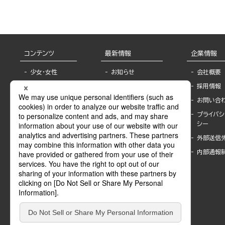
コンテンツ
最新情報
企業情報
少女・女性
お知らせ
会社概要
TL
フェア・イベント情
採用情報
報
BL
お問い合
書店様へ
ライトノベル
プライバシ
海外ライセンシー
シー
青年・一般
公式SNSアカウ
外部送信
グラビア・写真
ント
集
内部通報
作家一覧
モーター誌
Keyword list
SPECIAL
Author list
Sublicense
マンガよもん
が