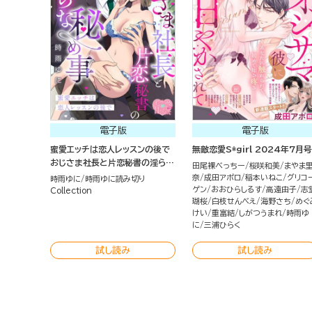
電子版
電子版
蜜愛エッチは恋人レッスンの後で
無敵恋愛S*girl 2024年7月号
おじさま社長と片恋秘書の淫らな
田尾裸べっちー
桜咲和美
まやま
秘め事（単話版）
奈
成田アポロ
稲本いねこ
グリコ
時雨ゆに
時雨ゆに読み切り
ゲン
おおひらしるす
高遠由子
志
Collection
瑚桜
白枝せんべえ
海野さち
めぐ
けい
重富結
しがつうまれ
時雨ゆ
に
三浦ひらく
試し読み
試し読み