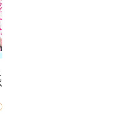
里
ー
堂
み