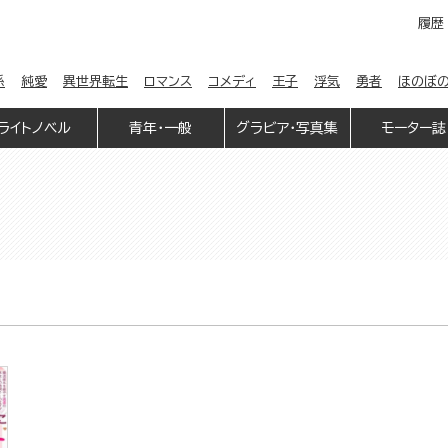
履歴
係
純愛
異世界転生
ロマンス
コメディ
王子
浮気
勇者
ほのぼ
ライトノベル
青年・一般
グラビア・写真集
モーター誌