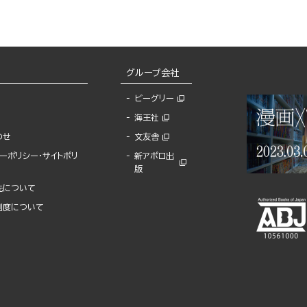
グループ会社
ビーグリー
海王社
わせ
文友舎
ーポリシー・サイトポリ
新アポロ出
版
先について
制度について