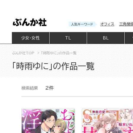
オフィス
三角関
人気キーワード
少女・女性
TL
BL
ぶんか社TOP
「時雨ゆに」の作品一覧
「時雨ゆに」の作品一覧
2件
検索結果