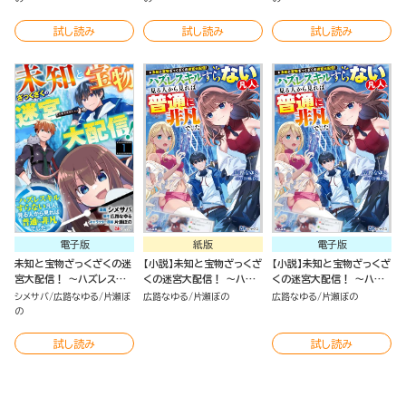
～ コミック版 （2）
～ コミック版 （1）
～（1）
試し読み
試し読み
試し読み
電子版
紙版
電子版
未知と宝物ざっくざくの迷
【小説】未知と宝物ざっくざ
【小説】未知と宝物ざっくざ
宮大配信！ ～ハズレスキ
くの迷宮大配信！ ～ハズ
くの迷宮大配信！ ～ハズ
ルすらない凡人、見る人か
レスキルすらない凡人、見
レスキルすらない凡人、見
シメサバ
広路なゆる
片瀬ぼ
広路なゆる
片瀬ぼの
広路なゆる
片瀬ぼの
ら見れば普通に非凡でした
る人から見れば普通に非凡
る人から見れば普通に非凡
の
～ コミック版 （分冊版）
でした～
でした～
試し読み
試し読み