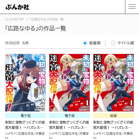
ぶんか社TOP
「広路なゆる」の作品一覧
「広路なゆる」の作品一覧
検索結果
6件
新着順
タイトル順
電子版
電子版
紙版
未知と宝物ざっくざくの迷
未知と宝物ざっくざくの迷
未知と宝物ざっくざくの迷
宮大配信！ ～ハズレスキ
宮大配信！ ～ハズレスキ
宮大配信！ ～ハズレスキ
ルすらない凡人、見る人か
ルすらない凡人、見る人か
ルすらない凡人、見る人か
シメサバ
広路なゆる
片瀬ぼ
シメサバ
広路なゆる
片瀬ぼ
シメサバ
広路なゆる
片瀬ぼ
ら見れば普通に非凡でした
ら見れば普通に非凡でした
ら見れば普通に非凡でした
の
の
の