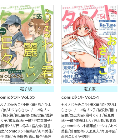
電子版
電子版
omicタント Vol.55
comicタント Vol.54
もりさわたみこ
沖田×華
あさひよ
もりさわたみこ
沖田×華
狼
おりは
ひ
狼
おりはらさちこ
三ノ輪ブン
らさちこ
三ノ輪ブン子
桜沢鈴
園山
子
桜沢鈴
園山由樹
野広実由
魔神
由樹
野広実由
魔神ぐり子
成見香
ぐり子
成見香穂
一徹
谷口菜津子
穂
一徹
道野ほとり
宮古蜂
飯倉義
道野ほとり
西つるみ
宮古蜂
飯倉
之
comicタント編集部
ヨシキ
あべ
義之
comicタント編集部
あべ美佳
美佳
針生悠伺
天池康夫
青山裕企
針生悠伺
天池康夫
青山裕企
西宮
西宮ことり
岩波明