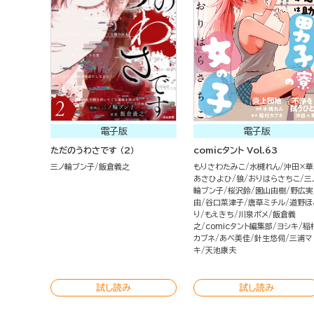
電子版
電子版
ただのうわさです （2）
comicタント Vol.63
三ノ輪ブン子
飯倉義之
もりさわたみこ
水槻れん
沖田×華
あさひよひ
狼
おりはらさちこ
三
輪ブン子
桜沢鈴
園山由樹
野広実
由
谷口菜津子
唐草ミチル
道野ほ
り
もえきち
川泉ポメ
飯倉義
之
comicタント編集部
ヨシキ
稲
カブネ
あべ美佳
針生悠伺
三浦マ
キ
天池康夫
試し読み
試し読み