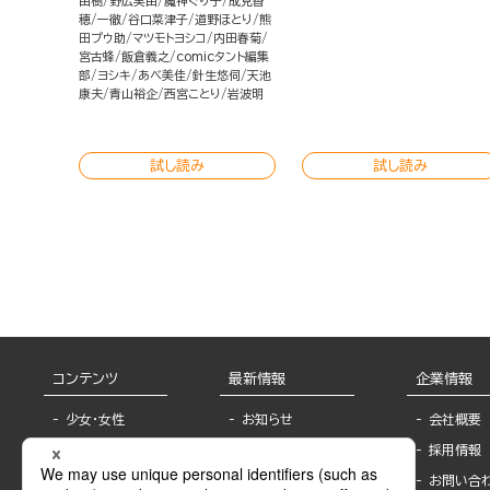
由樹
野広実由
魔神ぐり子
成見香
穂
一徹
谷口菜津子
道野ほとり
熊
田プウ助
マツモトヨシコ
内田春菊
宮古蜂
飯倉義之
comicタント編集
部
ヨシキ
あべ美佳
針生悠伺
天池
康夫
青山裕企
西宮ことり
岩波明
試し読み
試し読み
コンテンツ
最新情報
企業情報
少女・女性
お知らせ
会社概要
TL
フェア・イベント情
採用情報
報
BL
お問い合