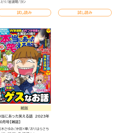
ことり
岩波明
ヨシ
試し読み
試し読み
紙版
本当にあった笑える話 2023年
10月号[雑誌]
桜木さゆみ
沖田×華
おりはらさち