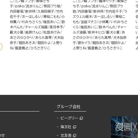
こ
三ノ輪ブン子
東條さち
こ
三ノ輪ブン子
魔神ぐり子
東條さ
子
poko
流水りんこ
熊田プウ助
ち子
poko
流水りんこ
熊田プウ
内田春菊
新井祥
久保田順子
竹内
助
内田春菊
新井祥
竹内佐千子
ラ
佐千子
おーはしるい
華桜こもも
小
ズウェル細木
おーはしるい
華桜こ
林薫
いわみちさくら
梅宮あいこ
鈴
もも
並庭マチコ
小林薫
いわみちさ
木ぺんた
チャールズ後藤
美月李予
くら
梅宮あいこ
鈴木ぺんた
チャー
藪犬小夏
高原けんじ
松苗あけみ
ルズ後藤
新井キヒロ
藪犬小夏
あ
あさの☆ひかり
あらた真琴
犬木加
さの☆ひかり
あらた真琴
犬木加奈
奈子
堀田あきお
堀田かよ
上野う
子
劉セイラ
堀田あきお
堀田かよ
ね
飯倉義之
ひろさきりこ
上野うね
飯倉義之
ひろさきりこ
グループ会社
ビーグリー
海王社
わせ
文友舎