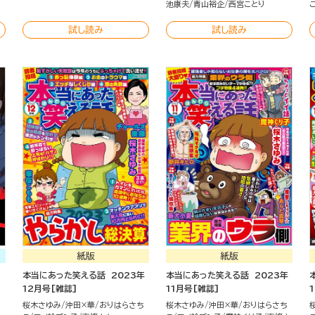
池康夫
青山裕企
西宮ことり
試し読み
試し読み
紙版
紙版
本当にあった笑える話 2023年
本当にあった笑える話 2023年
12月号[雑誌]
11月号[雑誌]
桜木さゆみ
沖田×華
おりはらさち
桜木さゆみ
沖田×華
おりはらさち