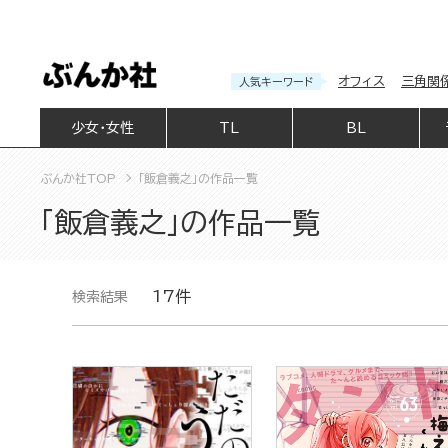
オフィス
三角関
人気キーワード
少女・女性
TL
BL
ぶんか社TOP
「飯倉義之」の作品一覧
「飯倉義之」の作品一覧
17件
検索結果