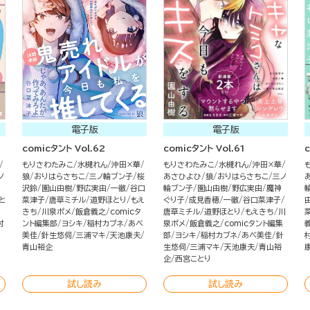
電子版
電子版
comicタント Vol.62
comicタント Vol.61
c
もりさわたみこ
水槻れん
沖田×華
もりさわたみこ
水槻れん
沖田×華
ノ
狼
おりはらさちこ
三ノ輪ブン子
桜
あさひよひ
狼
おりはらさちこ
三ノ
沢鈴
園山由樹
野広実由
一徹
谷口
輪ブン子
園山由樹
野広実由
魔神
と
菜津子
唐草ミチル
道野ほとり
もえ
ぐり子
成見香穂
一徹
谷口菜津子
きち
川泉ポメ
飯倉義之
comicタ
唐草ミチル
道野ほとり
もえきち
川
村
ント編集部
ヨシキ
稲村カブネ
あべ
泉ポメ
飯倉義之
comicタント編集
美佳
針生悠伺
三浦マキ
天池康夫
部
ヨシキ
稲村カブネ
あべ美佳
針
青山裕企
生悠伺
三浦マキ
天池康夫
青山裕
企
西宮ことり
試し読み
試し読み