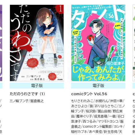
電子版
電子版
ただのうわさです （1）
comicタント Vol.56
c
三ノ輪ブン子
飯倉義之
もりさわたみこ
水槻れん
沖田×華
ノ
あさひよひ
狼
おりはらさちこ
三ノ
輪ブン子
桜沢鈴
園山由樹
野広実
由
魔神ぐり子
成見香穂
一徹
谷口
ヨ
菜津子
西つるみ
マツモトヨシコ
飯
倉義之
comicタント編集部
ヨシキ
悠
稲村カブネ
あべ美佳
針生悠伺
天