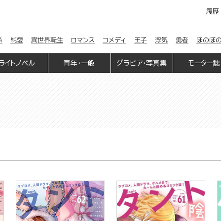
履歴
係
純愛
異世界転生
ロマンス
コメディ
王子
浮気
勇者
ほのぼ
ライトノベル
青年・一般
グラビア・写真集
モーター誌