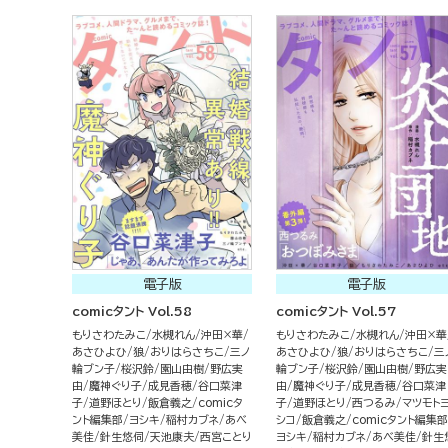
電子版
電子版
comicタント Vol.58
comicタント Vol.57
もりさわたみこ
水槻れん
沖田×華
もりさわたみこ
水槻れん
沖田×華
あさひよひ
狼
おりはらさちこ
三ノ
あさひよひ
狼
おりはらさちこ
三
輪ブン子
桜沢鈴
園山由樹
野広実
輪ブン子
桜沢鈴
園山由樹
野広実
由
魔神ぐり子
成見香穂
谷口菜津
由
魔神ぐり子
成見香穂
谷口菜津
子
道野ほとり
飯倉義之
comicタ
子
道野ほとり
西つるみ
マツモト
ント編集部
ヨシキ
稲村カブネ
あべ
シコ
飯倉義之
comicタント編集部
美佳
針生悠伺
天池康夫
西宮ことり
ヨシキ
稲村カブネ
あべ美佳
針生