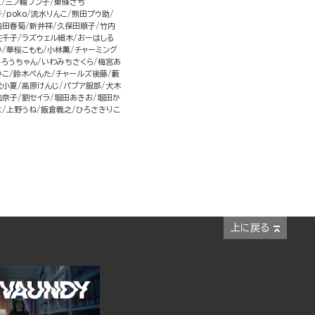
こ
三ノ輪ブン子
東條さち
子
poko
流水りんこ
熊田プウ助
内田春菊
新井祥
久保田順子
竹内
佐千子
ラズウェル細木
おーはしる
い
華桜こもも
小林薫
チャーミング
じろうちゃん
いわみちさくら
梅宮あ
いこ
鈴木ぺんた
チャールズ後藤
藪
犬小夏
高原けんじ
パプア服部
犬木
加奈子
劉セイラ
堀田あきお
堀田か
よ
上野うね
飯倉義之
ひろさきりこ
上に戻る