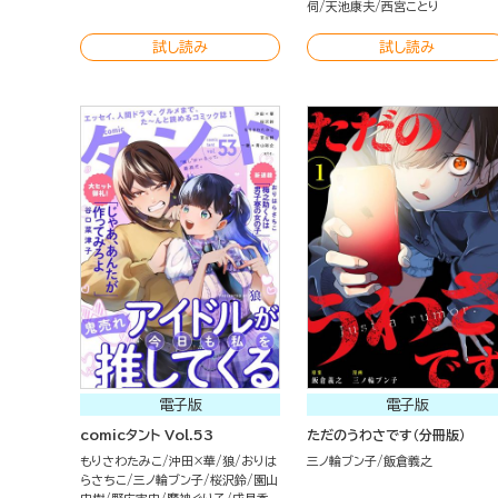
伺
天池康夫
西宮ことり
試し読み
試し読み
電子版
電子版
comicタント Vol.53
ただのうわさです（分冊版）
もりさわたみこ
沖田×華
狼
おりは
三ノ輪ブン子
飯倉義之
らさちこ
三ノ輪ブン子
桜沢鈴
園山