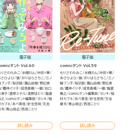
電子版
電子版
omicタント Vol.60
comicタント Vol.59
もりさわたみこ
水槻れん
沖田×華
もりさわたみこ
水槻れん
沖田×華
あさひよひ
狼
おりはらさちこ
三ノ
あさひよひ
狼
おりはらさちこ
三ノ
輪ブン子
桜沢鈴
園山由樹
野広実
輪ブン子
桜沢鈴
園山由樹
野広実
由
魔神ぐり子
成見香穂
一徹
谷口
由
魔神ぐり子
成見香穂
一徹
飯倉
菜津子
唐草ミチル
道野ほとり
飯倉
義之
comicタント編集部
ヨシキ
稲
義之
comicタント編集部
ヨシキ
稲
村カブネ
あべ美佳
針生悠伺
天池
村カブネ
あべ美佳
針生悠伺
天池
康夫
青山裕企
西宮ことり
康夫
青山裕企
西宮ことり
試し読み
試し読み