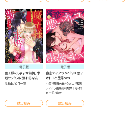
電子版
電子版
魔王様の（孕ませ前提）求
蜜恋ティアラ Vol.98 悪い
婚セックスに溺れるなんて
オトコと堕落sex
ありえない！（分冊版）
うお山
如月一花
小豆
坂崎未侑
うお山
蜜恋
ティアラ編集部
青井千寿
如
月一花
爺太
試し読み
試し読み