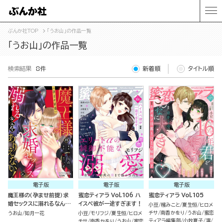
ぶんか社TOP
「うお山」の作品一覧
「うお山」の作品一覧
検索結果
8件
新着順
タイトル順
電子版
電子版
電子版
魔王様の（孕ませ前提）求
蜜恋ティアラ Vol.106 ハ
蜜恋ティアラ Vol.105
婚セックスに溺れるなんて
イスペ彼が一途すぎます！
小豆
櫁みこと
夏生恒
ヒロメ
ありえない！
チサ
南香かをり
うお山
蜜恋
うお山
如月一花
小豆
モリフジ
夏生恒
ヒロメ
ティアラ編集部
小牧夏子
濘
チサ
南香かをり
うお山
蜜恋