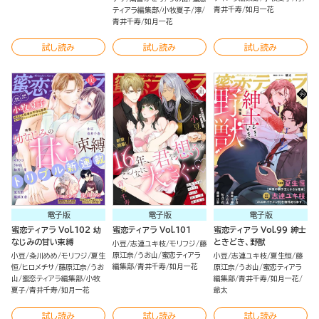
青井千寿
如月一花
ティアラ編集部
小牧夏子
濘
青井千寿
如月一花
試し読み
試し読み
試し読み
電子版
電子版
電子版
蜜恋ティアラ Vol.102 幼
蜜恋ティアラ Vol.101
蜜恋ティアラ Vol.99 紳士
なじみの甘い束縛
ときどき、野獣
小豆
志連ユキ枝
モリフジ
藤
原江奈
うお山
蜜恋ティアラ
小豆
粂川めめ
モリフジ
夏生
小豆
志連ユキ枝
夏生恒
藤
編集部
青井千寿
如月一花
恒
ヒロメチサ
藤原江奈
うお
原江奈
うお山
蜜恋ティアラ
山
蜜恋ティアラ編集部
小牧
編集部
青井千寿
如月一花
夏子
青井千寿
如月一花
爺太
試し読み
試し読み
試し読み