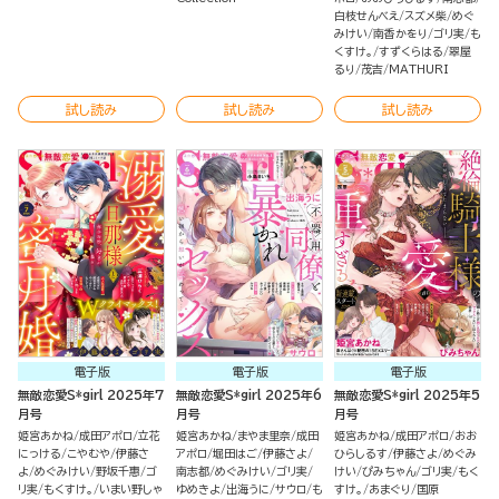
白枝せんべえ
スズメ柴
めぐ
みけい
南香かをり
ゴリ実
も
くすけ。
すずくらはる
翠屋
るり
茂吉
MATHURI
試し読み
試し読み
試し読み
電子版
電子版
電子版
無敵恋愛S*girl 2025年7
無敵恋愛S*girl 2025年6
無敵恋愛S*girl 2025年5
月号
月号
月号
姫宮あかね
成田アポロ
立花
姫宮あかね
まやま里奈
成田
姫宮あかね
成田アポロ
おお
にっける
こやむや
伊藤さ
アポロ
堀田はご
伊藤さよ
ひらしるす
伊藤さよ
めぐみ
よ
めぐみけい
野坂千惠
ゴ
南志都
めぐみけい
ゴリ実
けい
ぴみちゃん
ゴリ実
もく
リ実
もくすけ。
いまい野しゃ
ゆめきよ
出海うに
サウロ
も
すけ。
あまぐり
国原