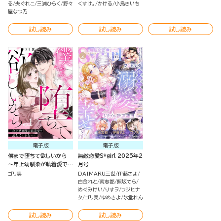
る
央ぐれこ
三浦ひらく
野々
くすけ。
かける
小島きいち
屋なつ乃
試し読み
試し読み
試し読み
電子版
電子版
僕まで堕ちて欲しいから
無敵恋愛S*girl 2025年2
～年上幼馴染が執着愛で逃
月号
してくれない～（分冊版）
ゴリ実
DAIMARU三世
伊藤さよ
白金れと
南志都
照坂てら
めぐみけい
りすヲ
フジヒナ
タ
ゴリ実
ゆめきよ
氷堂れん
試し読み
試し読み