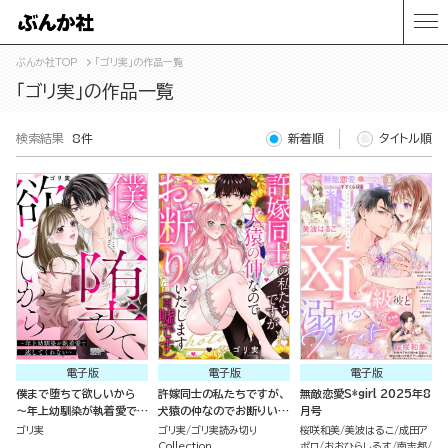
ぶんか社TOP
「ゴリ実」の作品一覧
「ゴリ実」の作品一覧
検索結果
8件
新着順
タイトル順
電子版
電子版
電子版
僕まで堕ちて欲しいから
許嫁同士の私たちですが、
無敵恋愛S*girl 2025年8
～年上幼馴染が執着愛で逃
犬猿の仲なのでお断りいた
月号
してくれない～
します（※嘘です）（単話
ゴリ実
ゴリ実
ゴリ実読み切り
桜咲和美
美波はるこ
成田ア
版）
Collection
ポロ
おおひらしるす
南志都