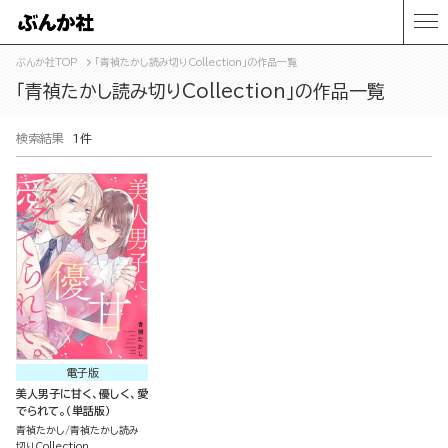
ぶんか社TOP
「青禎たかし読み切りCollection」の作品一覧
「青禎たかし読み切りCollection」の作品一覧
検索結果
1件
電子版
美人男子に甘く、優しく、愛
でられて。（単話版）
青禎たかし
青禎たかし読み
切りCollection