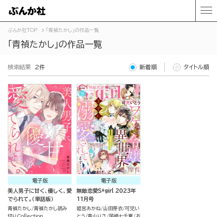
ぶんか社TOP
「青禎たかし」の作品一覧
「青禎たかし」の作品一覧
検索結果
2件
新着順
タイトル順
電子版
電子版
美人男子に甘く、優しく、愛
無敵恋愛S*girl 2023年
でられて。（単話版）
11月号
青禎たかし
青禎たかし読み
姫宮あかね
山田芽衣
可児い
切りCollection
とう
青山りさ
尾崎七千夏
お