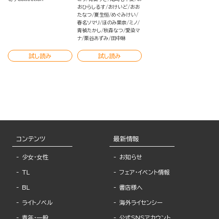
おひらしるす
おけいど
おお
たなつ
夏生恒
めぐみけい
春名ソマリ
ほのみ果奈
ミノ
青禎たかし
秋森なつ
愛染マ
ナ
栗谷あずみ
田中琳
試し読み
試し読み
コンテンツ
最新情報
少女・女性
お知らせ
TL
フェア・イベント情報
BL
書店様へ
ライトノベル
海外ライセンシー
青年・一般
公式SNSアカウント