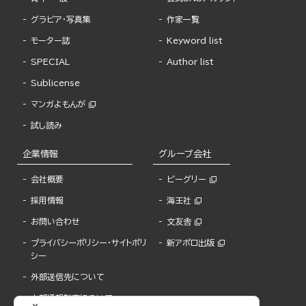
グラビア・写真集
作家一覧
モーター誌
Keyword list
SPECIAL
Author list
Sublicense
マンガよもんが
試し読み
企業情報
グループ会社
会社概要
ビーグリー
採用情報
海王社
お問い合わせ
文友舎
プライバシーポリシー・サイトポリ
新アポロ出版
シー
外部送信先について
内部通報制度について