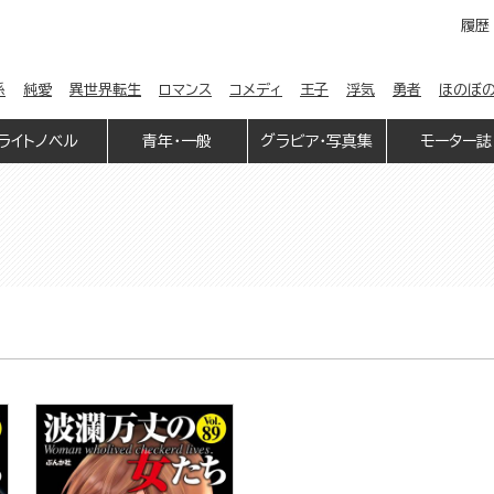
履歴
係
純愛
異世界転生
ロマンス
コメディ
王子
浮気
勇者
ほのぼ
ライトノベル
青年・一般
グラビア・写真集
モーター誌