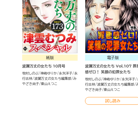
紙版
電子版
波瀾万丈の女たち 10月号
波瀾万丈の女たち Vol.107 罪
感ゼロ！ 笑顔の犯罪女たち
牧村しのぶ
神崎ゆりか
永矢洋子
永
行古林
波瀾万丈の女たち編集部
み
牧村しのぶ
神崎ゆりか
永矢洋子
やざき尚子
東山えつこ
行古林
波瀾万丈の女たち編集部
やざき尚子
東山えつこ
試し読み