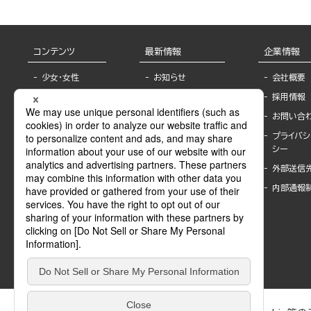
コンテンツ
最新情報
企業情報
少女・女性
お知らせ
会社概要
TL
フェア・イベント情
採用情報
報
BL
お問い合
書店様へ
ライトノベル
プライバシ
海外ライセンシー
シー
青年・一般
公式SNSアカウ
外部送信
グラビア・写真
ント
集
内部通報
作家一覧
モーター誌
Keyword list
SPECIAL
Author list
Sublicense
マンガよもん
が
試し読み