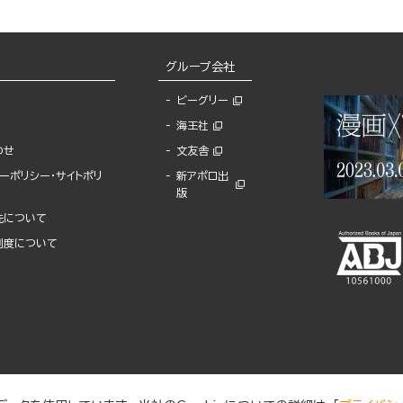
グループ会社
ビーグリー
海王社
わせ
文友舎
ーポリシー・サイトポリ
新アポロ出
版
先について
制度について