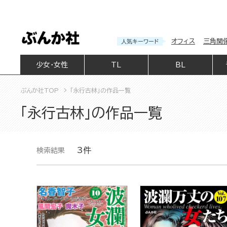
オフィス
三角関
人気キーワード
少女・女性
TL
BL
ぶんか社TOP
「永行古林」の作品一覧
「永行古林」の作品一覧
3件
検索結果