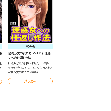
電子版
悪
波瀾万丈の女たち Vol.89 迷惑
女への仕返し作法
永
川端みどり
朝野いずみ
井出智香
み
恵
秋野佳人
和気はるか
永行古林
波瀾万丈の女たち編集部
試し読み