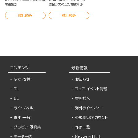
ち編集部
波瀾万丈の女たち編集部
試し読み
試し読み
コンテンツ
最新情報
少女・女性
お知らせ
TL
フェア・イベント情報
BL
書店様へ
ライトノベル
海外ライセンシー
青年・一般
公式SNSアカウント
グラビア・写真集
作家一覧
モーター誌
Keyword list