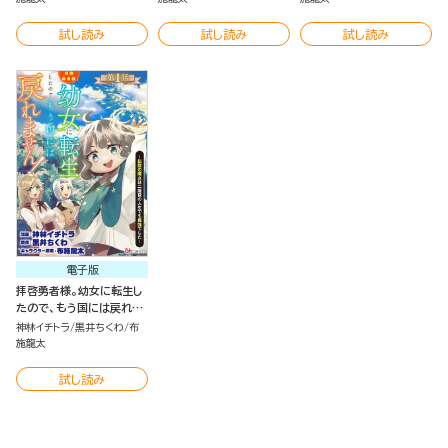
～ コミック版 （2）
～（1）
～（1）
試し読み
試し読み
試し読み
電子版
拝啓勇者様。幼女に転生し
たので、もう国には戻れま
せん！ ～伝説の魔女は二
神林イチトラ
黒井ちくわ
布
度目の人生でも最強でした
施龍太
～ コミック版（分冊版）
試し読み