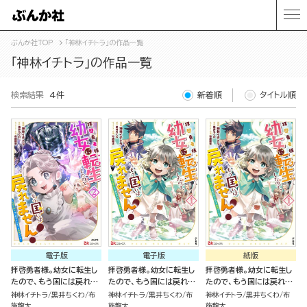
ぶんか社TOP
「神林イチトラ」の作品一覧
「神林イチトラ」の作品一覧
検索結果
4件
新着順
タイトル順
電子版
電子版
紙版
拝啓勇者様。幼女に転生し
拝啓勇者様。幼女に転生し
拝啓勇者様。幼女に転生し
たので、もう国には戻れま
たので、もう国には戻れま
たので、もう国には戻れま
せん！ ～伝説の魔女は二
せん！ ～伝説の魔女は二
せん！ ～伝説の魔女は二
神林イチトラ
黒井ちくわ
布
神林イチトラ
黒井ちくわ
布
神林イチトラ
黒井ちくわ
布
度目の人生でも最強でした
度目の人生でも最強でした
度目の人生でも最強でした
施龍太
施龍太
施龍太