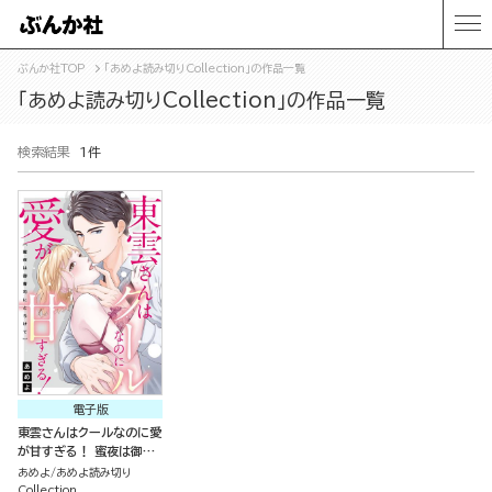
ぶんか社TOP
「あめよ読み切りCollection」の作品一覧
「あめよ読み切りCollection」の作品一覧
検索結果
1件
電子版
東雲さんはクールなのに愛
が甘すぎる！ 蜜夜は御曹
司にとろけて（単話版）
あめよ
あめよ読み切り
Collection