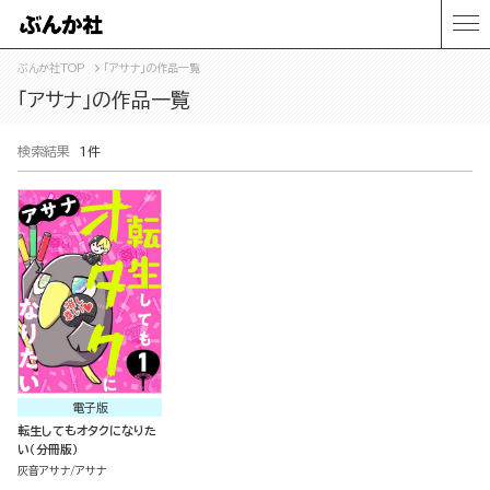
ぶんか社TOP
「アサナ」の作品一覧
「アサナ」の作品一覧
検索結果
1件
電子版
転生してもオタクになりた
い（分冊版）
灰音アサナ
アサナ