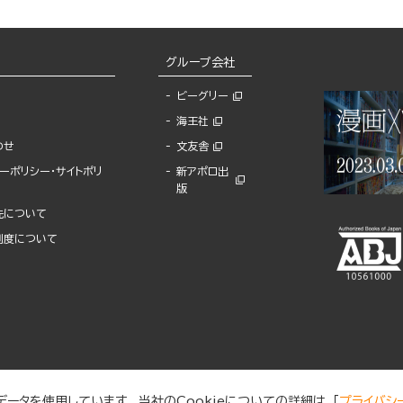
グループ会社
ビーグリー
海王社
わせ
文友舎
ーポリシー・サイトポリ
新アポロ出
版
先について
制度について
ータを使用しています。 当社のCookieについての詳細は、「
プライバシ