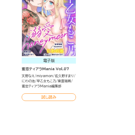
電子版
蜜恋ティアラMania Vol.87
天野なえ
miyamon
佐久野すまり
にわの池
早乙女もこ乃
東雲瑞稀
蜜恋ティアラMania編集部
試し読み