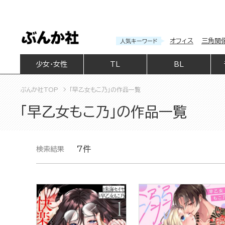
オフィス
三角関
人気キーワード
少女・女性
TL
BL
ぶんか社TOP
「早乙女もこ乃」の作品一覧
「早乙女もこ乃」の作品一覧
7件
検索結果