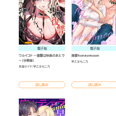
電子版
電子版
ワルイコト ～復讐は快楽のあとで
溺愛honeymoon
～（分冊版）
早乙女もこ乃
朱海セイヤ
早乙女もこ乃
試し読み
試し読み