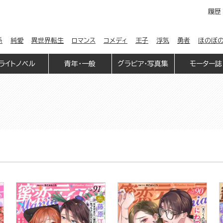
履歴
係
純愛
異世界転生
ロマンス
コメディ
王子
浮気
勇者
ほのぼ
ライトノベル
青年・一般
グラビア・写真集
モーター誌