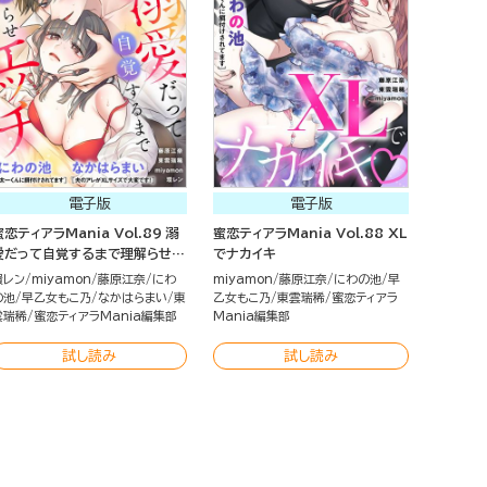
電子版
電子版
蜜恋ティアラMania Vol.89 溺
蜜恋ティアラMania Vol.88 XL
愛だって自覚するまで理解らせエ
でナカイキ
ッチ
環レン
miyamon
藤原江奈
にわ
miyamon
藤原江奈
にわの池
早
の池
早乙女もこ乃
なかはらまい
東
乙女もこ乃
東雲瑞稀
蜜恋ティアラ
雲瑞稀
蜜恋ティアラMania編集部
Mania編集部
試し読み
試し読み