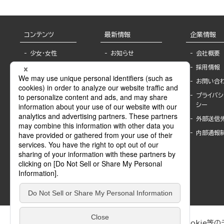
コンテンツ
最新情報
企業情報
少女・女性
お知らせ
会社概要
TL
フェア・イベント情
採用情報
報
BL
お問い合
書店様へ
ライトノベル
プライバシ
海外ライセンシー
シー
青年・一般
公式SNSアカウ
外部送信
グラビア・写真
ント
集
内部通報
作家一覧
モーター誌
Keyword list
SPECIAL
Author list
Sublicense
マンガよもん
が
試し読み
ぶんか社が運営するサイトでは、利便性向上のためにCookie等のデ