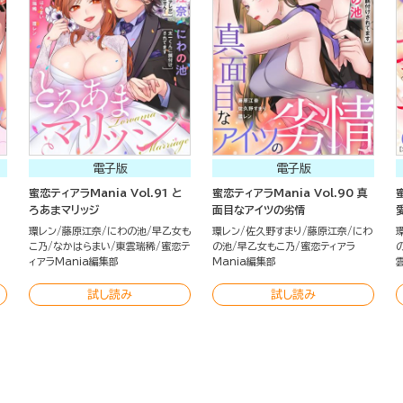
電子版
電子版
蜜恋ティアラMania Vol.91 と
蜜恋ティアラMania Vol.90 真
ろあまマリッジ
面目なアイツの劣情
環レン
藤原江奈
にわの池
早乙女も
環レン
佐久野すまり
藤原江奈
にわ
こ乃
なかはらまい
東雲瑞稀
蜜恋テ
の池
早乙女もこ乃
蜜恋ティアラ
ィアラMania編集部
Mania編集部
試し読み
試し読み