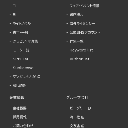
TL
フェア・イベント情報
BL
書店様へ
ライトノベル
海外ライセンシー
青年・一般
公式SNSアカウント
グラビア・写真集
作家一覧
モーター誌
Keyword list
SPECIAL
Author list
Sublicense
マンガよもんが
試し読み
企業情報
グループ会社
会社概要
ビーグリー
採用情報
海王社
お問い合わせ
文友舎