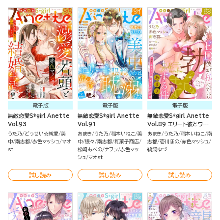
電子版
電子版
電子版
無敵恋愛S*girl Anette
無敵恋愛S*girl Anette
無敵恋愛S*girl Anette
Vol.93
Vol.91
Vol.89 エリート彼とワケ
あり恋
うた乃
どっせい☆純愛
美
あまき
うた乃
稲本いねこ
美
あまき
うた乃
稲本いねこ
南
中
南志都
赤色マッシュ
マオ
中
眠々
南志都
和菓子商店
志都
壱川ほの
赤色マッシュ
st
松崎あべの
ナヲフ
赤色マッ
鵜飼ゆづ
シュ
マオst
試し読み
試し読み
試し読み