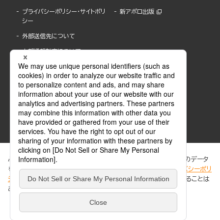
プライバシーポリシー・サイトポリ
新アポロ出版
シー
外部送信先について
内部通報制度について
ぶんか社が運営するサイトでは、利便性向上のためにCookie等のデータ
を使用しています。 当社のCookieについての詳細は、「
プライバシーポリ
シー
」をご覧ください。当サイトでは、訪問者の個人情報を追跡することは
ABJマークは、この電子書店・電子書籍配信サービスが、著作権者からコンテンツ使用許諾を
ありません。
得た正規版配信サービスであることを示す登録商標(登録番号 第6091713号)です。
ABJマークの詳細、ABJマークを掲示しているサービスの一覧はこちら。
https://aebs.or.jp/
同意する