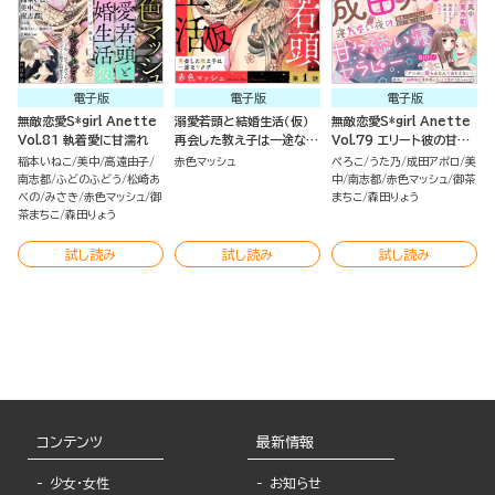
電子版
電子版
電子版
無敵恋愛S*girl Anette
溺愛若頭と結婚生活（仮）
無敵恋愛S*girl Anette
Vol.81 執着愛に甘濡れ
再会した教え子は一途なヤ
Vol.79 エリート彼の甘い
クザ（分冊版）
誘惑
稲本いねこ
美中
高遠由子
赤色マッシュ
ぺろこ
うた乃
成田アポロ
美
南志都
ふどのふどう
松崎あ
中
南志都
赤色マッシュ
御茶
べの
みさき
赤色マッシュ
御
まちこ
森田りょう
茶まちこ
森田りょう
試し読み
試し読み
試し読み
コンテンツ
最新情報
少女・女性
お知らせ