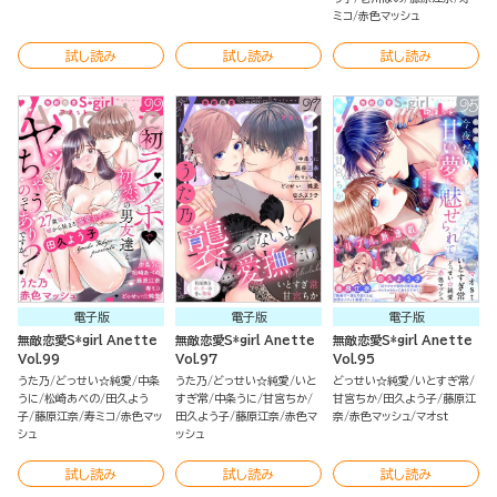
ミコ
赤色マッシュ
試し読み
試し読み
試し読み
電子版
電子版
電子版
無敵恋愛S*girl Anette
無敵恋愛S*girl Anette
無敵恋愛S*girl Anette
Vol.99
Vol.97
Vol.95
うた乃
どっせい☆純愛
中条
うた乃
どっせい☆純愛
いと
どっせい☆純愛
いとすぎ常
うに
松崎あべの
田久よう
すぎ常
中条うに
甘宮ちか
甘宮ちか
田久よう子
藤原江
子
藤原江奈
寿ミコ
赤色マッ
田久よう子
藤原江奈
赤色マ
奈
赤色マッシュ
マオst
シュ
ッシュ
試し読み
試し読み
試し読み