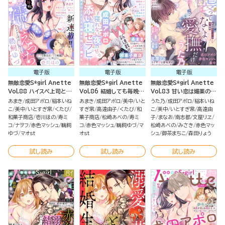
電子版
電子版
電子版
無敵恋愛S*girl Anette
無敵恋愛S*girl Anette
無敵恋愛S*girl Anette
Vol.88 ハイスペ上司と
Vol.86 結婚しても毎晩ハ
Vol.83 甘い恋は媚薬のよ
甘々同棲
レンチ♪
うで
あまき
成田アポロ
稲本いね
あまき
成田アポロ
美中
いと
うた乃
成田アポロ
稲本いね
こ
美中
いとすぎ常
くたび
すぎ常
高遠由子
くたび
和
こ
美中
いとすぎ常
高遠由
和菓子商店
壱川ほの
寿ミ
菓子商店
松崎あべの
寿ミ
子
まなお
南志都
文屋リヱ
コ
ナヲフ
赤色マッシュ
鵜飼
コ
赤色マッシュ
鵜飼ゆづ
マ
松崎あべの
みさき
赤色マッ
ゆづ
マオst
オst
シュ
御茶まちこ
森田りょう
試し読み
試し読み
試し読み