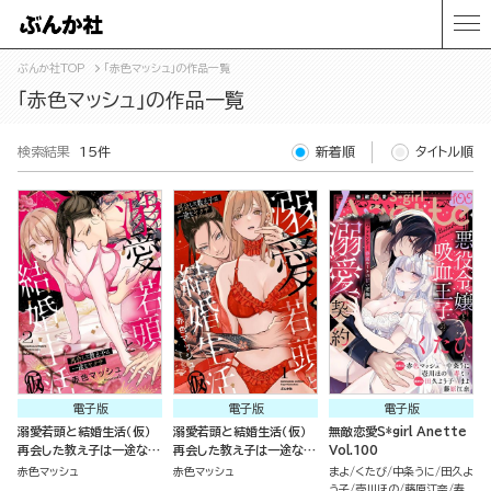
ぶんか社TOP
「赤色マッシュ」の作品一覧
「赤色マッシュ」の作品一覧
検索結果
15件
新着順
タイトル順
電子版
電子版
電子版
溺愛若頭と結婚生活（仮）
溺愛若頭と結婚生活（仮）
無敵恋愛S*girl Anette
再会した教え子は一途なヤ
再会した教え子は一途なヤ
Vol.100
クザ （2）
クザ （1）
赤色マッシュ
赤色マッシュ
まよ
くたび
中条うに
田久よ
う子
壱川ほの
藤原江奈
寿