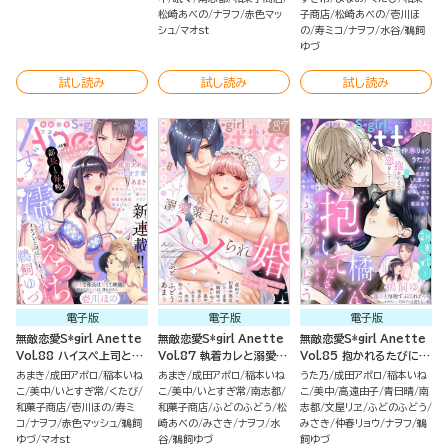
松崎あべの
ナヲフ
赤色マッ
子商店
松崎あべの
壱川ほ
シュ
マオst
の
寿ミコ
ナヲフ
水谷
鵜飼
ゆづ
試し読み
試し読み
試し読み
電子版
電子版
電子版
無敵恋愛S*girl Anette
無敵恋愛S*girl Anette
無敵恋愛S*girl Anette
Vol.88 ハイスペ上司と
Vol.87 執着カレと溺愛
Vol.85 抱かれるたびに恋
甘々同棲
SEX
をして…
あまき
成田アポロ
稲本いね
あまき
成田アポロ
稲本いね
うた乃
成田アポロ
稲本いね
こ
美中
いとすぎ常
くたび
こ
美中
いとすぎ常
南志都
こ
美中
高遠由子
青日晴
南
和菓子商店
壱川ほの
寿ミ
和菓子商店
ふどのふどう
松
志都
文屋リヱ
ふどのふどう
コ
ナヲフ
赤色マッシュ
鵜飼
崎あべの
みさき
ナヲフ
水
みさき
仲春リョウ
ナヲフ
鵜
ゆづ
マオst
谷
鵜飼ゆづ
飼ゆづ