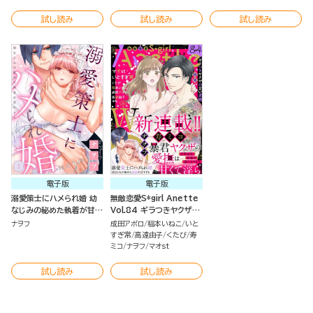
試し読み
試し読み
試し読み
電子版
電子版
溺愛策士にハメられ婚 幼
無敵恋愛S*girl Anette
なじみの秘めた執着が甘す
Vol.84 ギラつきヤクザの
ぎる（分冊版）
甘い求婚
ナヲフ
成田アポロ
稲本いねこ
いと
すぎ常
高遠由子
くたび
寿
ミコ
ナヲフ
マオst
試し読み
試し読み