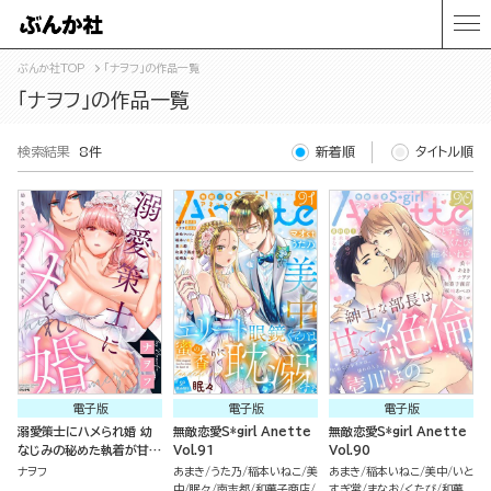
ぶんか社TOP
「ナヲフ」の作品一覧
「ナヲフ」の作品一覧
検索結果
8件
新着順
タイトル順
電子版
電子版
電子版
溺愛策士にハメられ婚 幼
無敵恋愛S*girl Anette
無敵恋愛S*girl Anette
なじみの秘めた執着が甘す
Vol.91
Vol.90
ぎる
ナヲフ
あまき
うた乃
稲本いねこ
美
あまき
稲本いねこ
美中
いと
中
眠々
南志都
和菓子商店
すぎ常
まなお
くたび
和菓