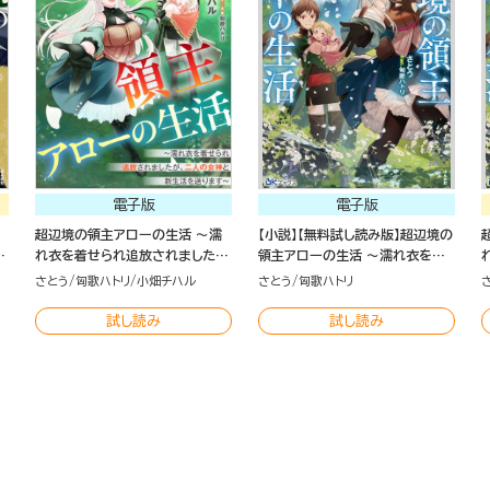
電子版
電子版
超辺境の領主アローの生活 ～濡
【小説】【無料試し読み版】超辺境の
れ衣を着せられ追放されました
領主アローの生活 ～濡れ衣を着
ま
が、二人の女神と新生活を送りま
せられ追放されましたが、二人の
さとう
匈歌ハトリ
小畑チハル
さとう
匈歌ハトリ
す～ コミック版（分冊版）
女神と新生活を送ります～
試し読み
試し読み