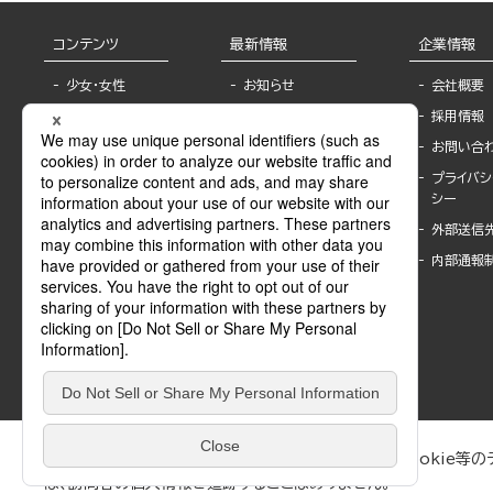
コンテンツ
最新情報
企業情報
少女・女性
お知らせ
会社概要
TL
フェア・イベント情
採用情報
報
BL
お問い合
書店様へ
ライトノベル
プライバシ
海外ライセンシー
シー
青年・一般
公式SNSアカウ
外部送信
グラビア・写真
ント
集
内部通報
作家一覧
モーター誌
Keyword list
SPECIAL
Author list
Sublicense
マンガよもん
が
試し読み
ぶんか社が運営するサイトでは、利便性向上のためにCookie等のデ
は、訪問者の個人情報を追跡することはありません。