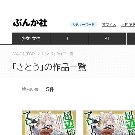
オフィス
三角関
人気キーワード
少女・女性
TL
BL
ぶんか社TOP
「さとう」の作品一覧
「さとう」の作品一覧
5件
検索結果