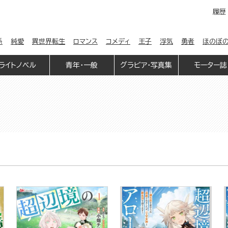
履歴
係
純愛
異世界転生
ロマンス
コメディ
王子
浮気
勇者
ほのぼ
ライトノベル
青年・一般
グラビア・写真集
モーター誌