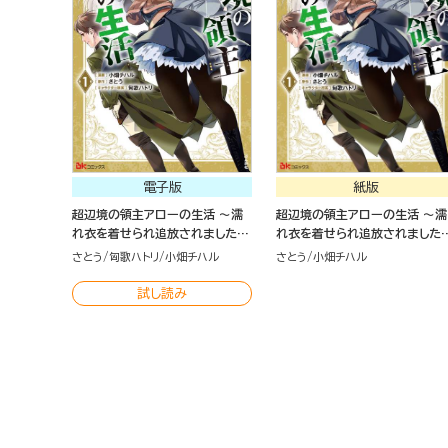
電子版
紙版
超辺境の領主アローの生活 ～濡
超辺境の領主アローの生活 ～濡
れ衣を着せられ追放されました
れ衣を着せられ追放されました
が、二人の女神と新生活を送りま
が、二人の女神と新生活を送り
さとう
匈歌ハトリ
小畑チハル
さとう
小畑チハル
す～ コミック版 （1）
す～（１）
試し読み