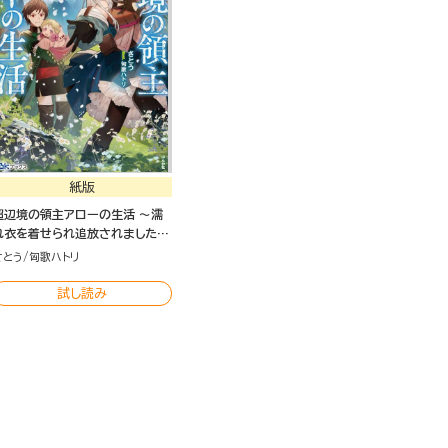
紙版
超辺境の領主アローの生活 ～濡
れ衣を着せられ追放されました
が、二人の女神と新生活を送りま
さとう
匈歌ハトリ
す～
試し読み