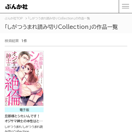
ぶんか社TOP
「しがつうまれ読み切りCollection」の作品一覧
「しがつうまれ読み切りCollection」の作品一覧
検索結果
1件
電子版
旦那様とシたいんです！
オジサマ紳士の本性はとろ
甘絶倫でした（単話版）
しがつうまれ
しがつうまれ読
み切りCollection