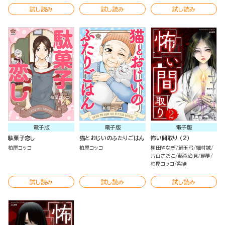
試し読み
試し読み
試し読み
電子版
電子版
電子版
駄菓子恋し
猫とおじいのふたりごはん
怖い間取り （2）
柏屋コッコ
柏屋コッコ
柳田やなぎ
鯖玉弓
細村誠
片山さおこ
藤森治見
鯛夢
柏屋コッコ
紫陽
試し読み
試し読み
試し読み