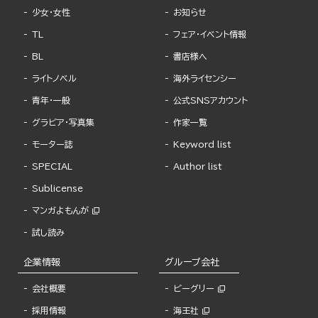
少女・女性
お知らせ
TL
フェア・イベント情報
BL
書店様へ
ライトノベル
海外ライセンシー
青年・一般
公式SNSアカウント
グラビア・写真集
作家一覧
モーター誌
Keyword list
SPECIAL
Author list
Sublicense
マンガよもんが
試し読み
企業情報
グループ会社
会社概要
ビーグリー
採用情報
海王社