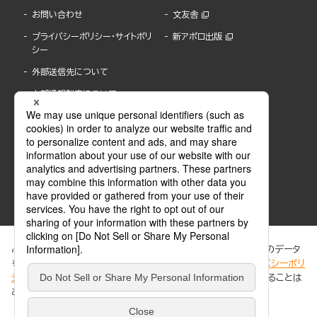
お問い合わせ
文友舎
プライバシーポリシー・サイトポリ
新アポロ出版
シー
外部送信先について
内部通報制度について
ぶんか社が運営するサイトでは、利便性向上のためにCookie等のデータ
を使用しています。 当社のCookieについての詳細は、「
プライバシーポリ
シー
」をご覧ください。当サイトでは、訪問者の個人情報を追跡することは
ABJマークは、この電子書店・電子書籍配信サービスが、著作権者からコンテンツ使用許諾を
ありません。
得た正規版配信サービスであることを示す登録商標(登録番号 第6091713号)です。
ABJマークの詳細、ABJマークを掲示しているサービスの一覧はこちら。