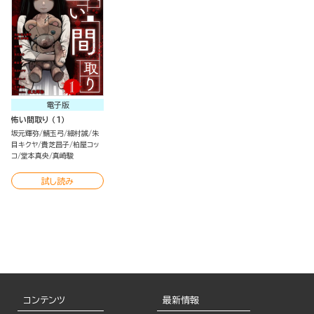
電子版
怖い間取り （1）
坂元輝弥
鯖玉弓
細村誠
朱
目キクヤ
貴芝昌子
柏屋コッ
コ
堂本真央
真崎駿
試し読み
コンテンツ
最新情報