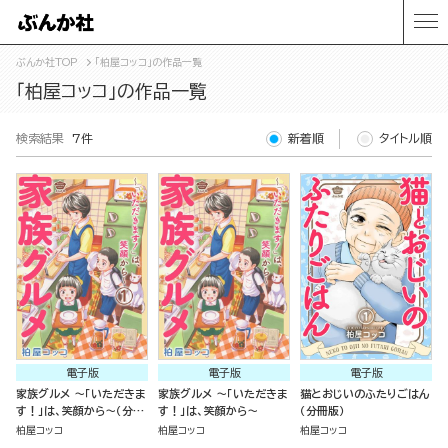
ぶんか社TOP
「柏屋コッコ」の作品一覧
「柏屋コッコ」の作品一覧
検索結果
7件
新着順
タイトル順
電子版
電子版
電子版
家族グルメ ～「いただきま
家族グルメ ～「いただきま
猫とおじいのふたりごはん
す！」は、笑顔から～（分冊
す！」は、笑顔から～
（分冊版）
版）
柏屋コッコ
柏屋コッコ
柏屋コッコ