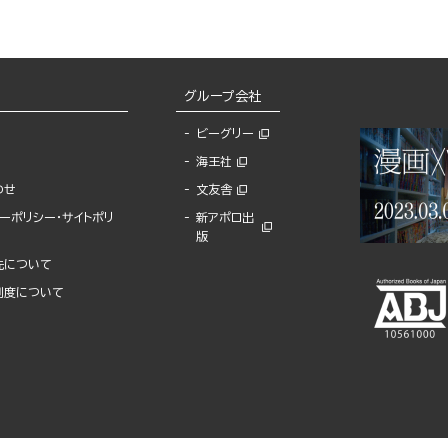
グループ会社
ビーグリー
海王社
わせ
文友舎
ーポリシー・サイトポリ
新アポロ出
版
先について
制度について