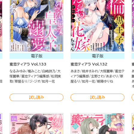
電子版
電子版
蜜恋ティアラ Vol.133
蜜恋ティアラ Vol.132
なるみゆみ
櫁みこと
白崎詩乃
大
あまき
桃井すみれ
大塚麗華
蜜恋テ
塚麗華
蜜恋ティアラ編集部
松岡実
ィアラ編集部
玄野さわ
あまぐり
翠
回
取
翠屋るり
ジ・ジオ
如月一花
屋るり
如月一花
朝陽ゆりね
試し読み
試し読み