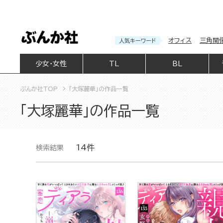
オフィス
三角関
人気キーワード
少女・女性
TL
BL
ぶんか社TOP
「大塚麗華」の作品一覧
「大塚麗華」の作品一覧
14件
検索結果