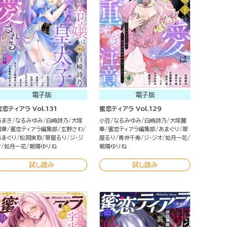
電子版
電子版
蜜恋ティアラ Vol.131
蜜恋ティアラ Vol.129
あまき
なるみゆみ
白崎詩乃
大塚
小豆
なるみゆみ
白崎詩乃
大塚麗
麗華
蜜恋ティアラ編集部
玄野さわ
華
蜜恋ティアラ編集部
あまぐり
翠
あまぐり
松岡実取
翠屋るり
ジ・ジ
屋るり
青井千寿
ジ・ジオ
如月一花
オ
如月一花
朝陽ゆりね
朝陽ゆりね
試し読み
試し読み