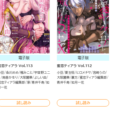
電子版
電子版
蜜恋ティアラ Vol.113
蜜恋ティアラ Vol.112
小豆
粂川めめ
櫁みこと
宇宙野ユニ
小豆
夏生恒
ヒロメチサ
宮崎うの
コ
南香かをり
大塚麗華
よしい由
大塚麗華
裏方
蜜恋ティアラ編集部
蜜恋ティアラ編集部
濘
青井千寿
如
青井千寿
如月一花
月一花
試し読み
試し読み