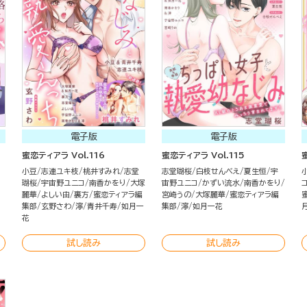
電子版
電子版
蜜恋ティアラ Vol.116
蜜恋ティアラ Vol.115
小豆
志連ユキ枝
桃井すみれ
志堂
志堂瑚桜
白枝せんべえ
夏生恒
宇
瑚桜
宇宙野ユニコ
南香かをり
大塚
宙野ユニコ
かずい流水
南香かをり
麗華
よしい由
裏方
蜜恋ティアラ編
宮崎うの
大塚麗華
蜜恋ティアラ編
集部
玄野さわ
濘
青井千寿
如月一
集部
濘
如月一花
花
試し読み
試し読み