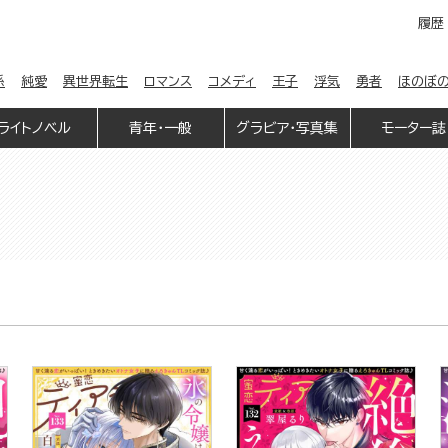
履歴
係
純愛
異世界転生
ロマンス
コメディ
王子
浮気
勇者
ほのぼ
ライトノベル
青年・一般
グラビア・写真集
モーター誌