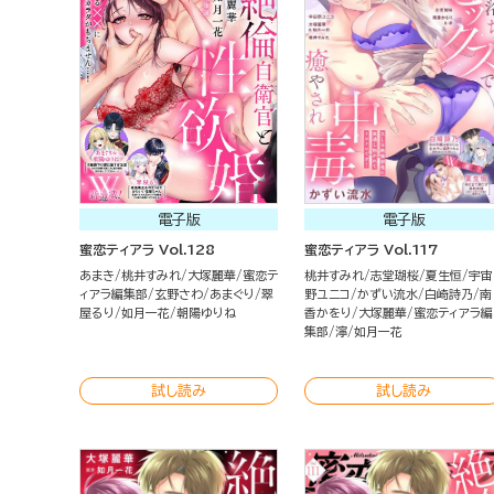
電子版
電子版
蜜恋ティアラ Vol.128
蜜恋ティアラ Vol.117
あまき
桃井すみれ
大塚麗華
蜜恋テ
桃井すみれ
志堂瑚桜
夏生恒
宇宙
ィアラ編集部
玄野さわ
あまぐり
翠
野ユニコ
かずい流水
白崎詩乃
南
屋るり
如月一花
朝陽ゆりね
香かをり
大塚麗華
蜜恋ティアラ編
集部
濘
如月一花
試し読み
試し読み