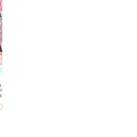
南
テ
花