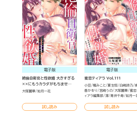
電子版
電子版
絶倫自衛官と性欲婚 大きすぎる
蜜恋ティアラ Vol.111
××にもうカラダがもちませ
小豆
櫁みこと
夏生恒
白崎詩乃
ん…！（分冊版）
香かをり
宮崎うの
大塚麗華
蜜恋
大塚麗華
如月一花
ィアラ編集部
濘
青井千寿
如月一
試し読み
試し読み