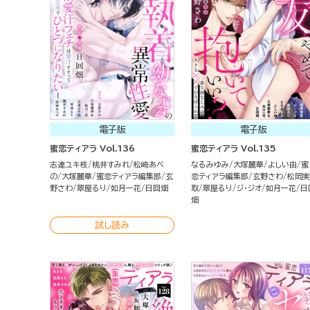
電子版
電子版
蜜恋ティアラ Vol.136
蜜恋ティアラ Vol.135
志連ユキ枝
桃井すみれ
松崎あべ
なるみゆみ
大塚麗華
よしい由
蜜
の
大塚麗華
蜜恋ティアラ編集部
玄
恋ティアラ編集部
玄野さわ
松岡実
野さわ
翠屋るり
如月一花
日回畑
取
翠屋るり
ジ・ジオ
如月一花
日
畑
試し読み