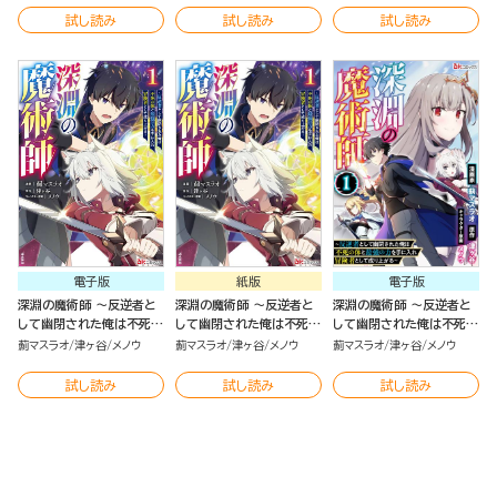
コミック版 （3）
（2）
（2）
試し読み
試し読み
試し読み
電子版
紙版
電子版
深淵の魔術師 ～反逆者と
深淵の魔術師 ～反逆者と
深淵の魔術師 ～反逆者と
して幽閉された俺は不死の
して幽閉された俺は不死の
して幽閉された俺は不死の
体と最強の力を手に入れ冒
体と最強の力を手に入れ冒
体と最強の力を手に入れ冒
薊マスラオ
津ヶ谷
メノウ
薊マスラオ
津ヶ谷
メノウ
薊マスラオ
津ヶ谷
メノウ
険者として成り上がる～
険者として成り上がる～
険者として成り上がる～
（1）
（1）
コミック版（分冊版）
試し読み
試し読み
試し読み