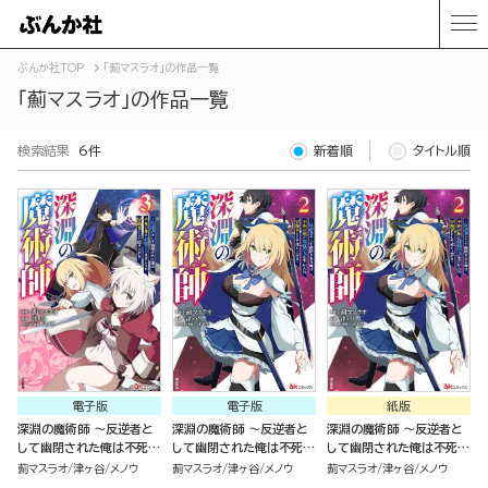
ぶんか社TOP
「薊マスラオ」の作品一覧
「薊マスラオ」の作品一覧
検索結果
6件
新着順
タイトル順
電子版
電子版
紙版
深淵の魔術師 ～反逆者と
深淵の魔術師 ～反逆者と
深淵の魔術師 ～反逆者と
して幽閉された俺は不死の
して幽閉された俺は不死の
して幽閉された俺は不死の
体と最強の力を手に入れ冒
体と最強の力を手に入れ冒
体と最強の力を手に入れ冒
薊マスラオ
津ヶ谷
メノウ
薊マスラオ
津ヶ谷
メノウ
薊マスラオ
津ヶ谷
メノウ
険者として成り上がる～
険者として成り上がる～
険者として成り上がる～