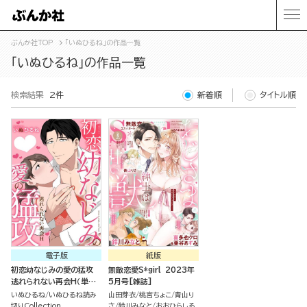
ぶんか社TOP
「いぬひるね」の作品一覧
「いぬひるね」の作品一覧
検索結果
2件
新着順
タイトル順
電子版
紙版
初恋幼なじみの愛の猛攻
無敵恋愛S*girl 2023年
逃れられない再会H（単話
5月号[雑誌]
版）
いぬひるね
いぬひるね読み
山田芽衣
桃宮ちょこ
青山り
切りCollection
さ
鈴川みなと
おおひらしる