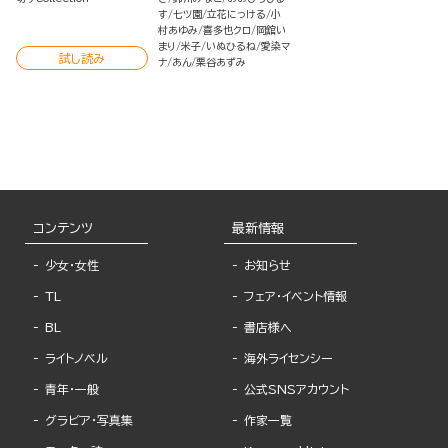
す
七ツ園
立花にっける
小
村あゆみ
喜多也クロ
岡舘い
まり
米子
いぬひるね
愛染マ
試し読み
ナ
あん
栗谷あずみ
コンテンツ
最新情報
少女・女性
お知らせ
TL
フェア・イベント情報
BL
書店様へ
ライトノベル
海外ライセンシー
青年・一般
公式SNSアカウント
グラビア・写真集
作家一覧