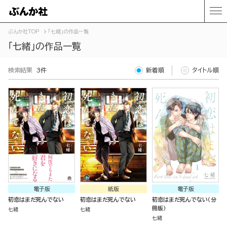
ぶんか社TOP
「七緒」の作品一覧
「七緒」の作品一覧
検索結果
3件
新着順
タイトル順
電子版
紙版
電子版
初恋はまだ死んでない
初恋はまだ死んでない
初恋はまだ死んでない（分
冊版）
七緒
七緒
七緒