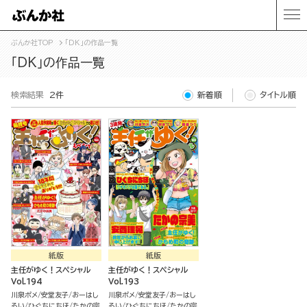
ぶんか社TOP
「DK」の作品一覧
「DK」の作品一覧
検索結果
2件
新着順
タイトル順
紙版
紙版
主任がゆく！スペシャル
主任がゆく！スペシャル
Vol.194
Vol.193
川泉ポメ
安堂友子
おーはし
川泉ポメ
安堂友子
おーはし
るい
ひぐちにちほ
たかの宗
るい
ひぐちにちほ
たかの宗