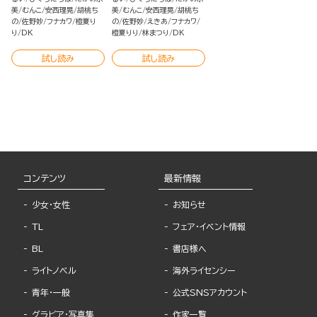
美
むんこ
安西理晃
胡桃ち
美
むんこ
安西理晃
胡桃ち
の
佐野妙
フナカワ
橙夏り
の
佐野妙
えきあ
フナカワ
り
DK
橙夏りり
林まつり
DK
試し読み
試し読み
コンテンツ
最新情報
少女・女性
お知らせ
TL
フェア・イベント情報
BL
書店様へ
ライトノベル
海外ライセンシー
青年・一般
公式SNSアカウント
グラビア・写真集
作家一覧