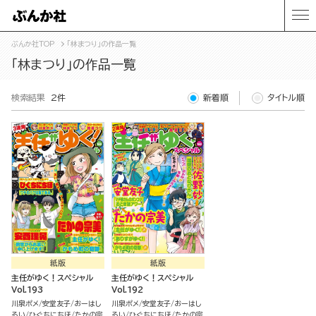
ぶんか社TOP
「林まつり」の作品一覧
「林まつり」の作品一覧
検索結果
2件
新着順
タイトル順
紙版
紙版
主任がゆく！スペシャル
主任がゆく！スペシャル
Vol.193
Vol.192
川泉ポメ
安堂友子
おーはし
川泉ポメ
安堂友子
おーはし
るい
ひぐちにちほ
たかの宗
るい
ひぐちにちほ
たかの宗