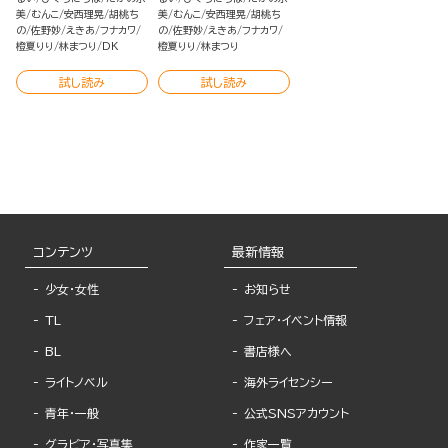
美
むんこ
安西理晃
胡桃ち
美
むんこ
安西理晃
胡桃ち
の
佐野妙
えきあ
フナカワ
の
佐野妙
えきあ
フナカワ
橙夏りり
林まつり
DK
橙夏りり
林まつり
試し読み
試し読み
コンテンツ
最新情報
少女・女性
お知らせ
TL
フェア・イベント情報
BL
書店様へ
ライトノベル
海外ライセンシー
青年・一般
公式SNSアカウント
グラビア・写真集
作家一覧