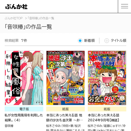
ぶんか社TOP
「音咲椿」の作品一覧
「音咲椿」の作品一覧
検索結果
7件
新着順
タイトル順
電子版
紙版
紙版
私が女性用風俗を利用した
本当にあった笑える話 地
本当にあった笑える話
結果。 （4）
獄の沙汰も金次第 ～お金
2024年9月号[雑誌]
にまつわるウラ話大集合～
音咲椿
桜木さゆみ
沖田×華
桜沢
桜木さゆみ
磋藤にゅすけ
沖
鈴
英治あかり
華桜こもも
チ
田×華
poko
流水りんこ
熊