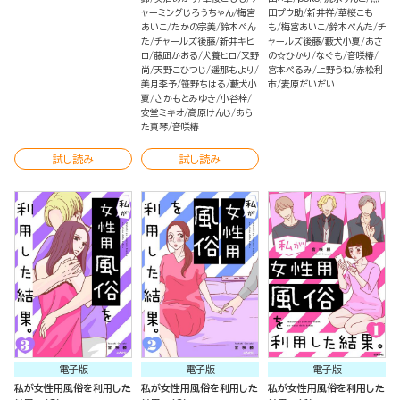
ャーミングじろうちゃん
梅宮
田プウ助
新井祥
華桜こも
あいこ
たかの宗美
鈴木ぺん
も
梅宮あいこ
鈴木ぺんた
チ
た
チャールズ後藤
新井キヒ
ャールズ後藤
藪犬小夏
あさ
ロ
藤凪かおる
犬養ヒロ
又野
の☆ひかり
なぐも
音咲椿
尚
天野こひつじ
遥那もより
宮本ぺるみ
上野うね
赤松利
美月李予
笹野ちはる
藪犬小
市
麦原だいだい
夏
さかもとみゆき
小谷梓
安堂ミキオ
高原けんじ
あら
た真琴
音咲椿
試し読み
試し読み
電子版
電子版
電子版
私が女性用風俗を利用した
私が女性用風俗を利用した
私が女性用風俗を利用した