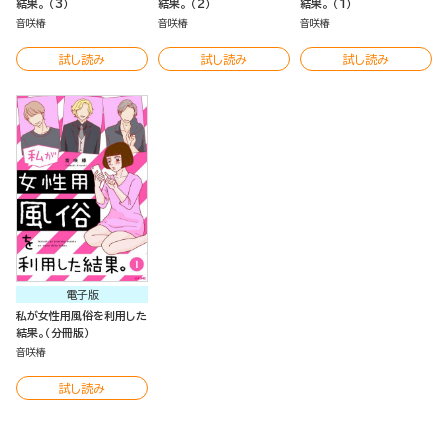
結果。 （3）
結果。 （2）
結果。 （1）
音咲椿
音咲椿
音咲椿
試し読み
試し読み
試し読み
電子版
私が女性用風俗を利用した
結果。（分冊版）
音咲椿
試し読み