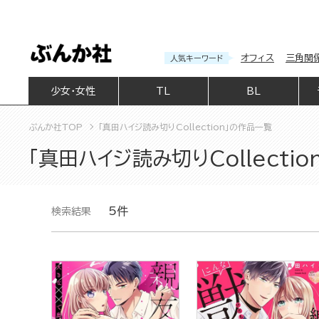
オフィス
三角関
人気キーワード
少女・女性
TL
BL
ぶんか社TOP
「真田ハイジ読み切りCollection」の作品一覧
「真田ハイジ読み切りCollecti
5件
検索結果