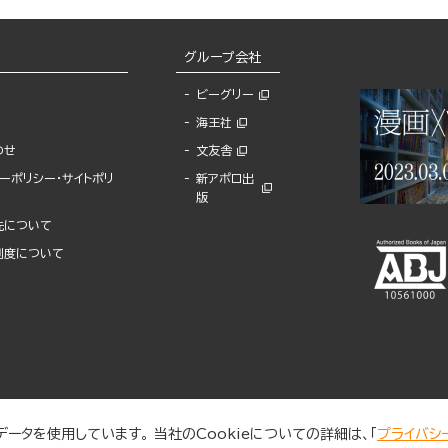
グループ会社
ビーグリー
海王社
わせ
文友舎
ーポリシー・サイトポリ
新アポロ出
版
先について
制度について
ータを使用しています。 当社のCookieについての詳細は、「
プライバシ