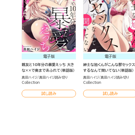
電子版
電子版
親友と10年分の暴愛えっち 大き
紳士な旭くんがこんな獣セックス
な××で奥まであふれて（単話版）
するなんて聞いてない（単話版）
真田ハイジ
真田ハイジ読み切り
真田ハイジ
真田ハイジ読み切り
Collection
Collection
試し読み
試し読み