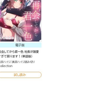
電子版
再会してから君一色 社長が溺愛
すぎて困ります！（単話版）
真田ハイジ
真田ハイジ読み切り
ollection
試し読み