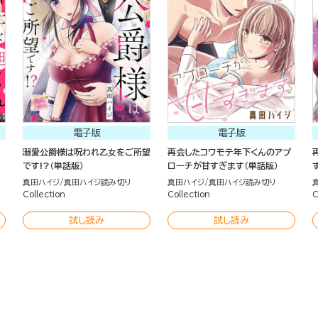
電子版
電子版
溺愛公爵様は呪われ乙女をご所望
再会したコワモテ年下くんのアプ
です!?（単話版）
ローチが甘すぎます（単話版）
真田ハイジ
真田ハイジ読み切り
真田ハイジ
真田ハイジ読み切り
Collection
Collection
C
試し読み
試し読み