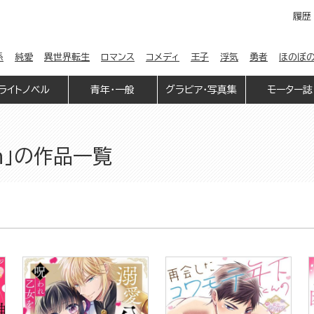
履歴
係
純愛
異世界転生
ロマンス
コメディ
王子
浮気
勇者
ほのぼ
ライトノベル
青年・一般
グラビア・写真集
モーター誌
on」の作品一覧