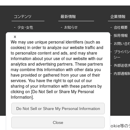
コンテンツ
最新情報
企業情報
少女・女性
お知らせ
会社概要
TL
フェア・イベント情
採用情報
報
BL
お問い合
書店様へ
ライトノベル
プライバシ
海外ライセンシー
シー
青年・一般
公式SNSアカウ
外部送信
グラビア・写真
ント
集
内部通報
作家一覧
モーター誌
Keyword list
SPECIAL
Author list
Sublicense
マンガよもん
が
試し読み
ぶんか社が運営するサイトでは、利便性向上のためにCookie等のデ