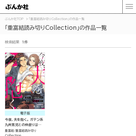
ぶんか社TOP
「重富結読み切りCollection」の作品一覧
「重富結読み切りCollection」の作品一覧
検索結果
1件
電子版
今夜、夫を抱く。 ガテン系
九州男児との仲直りは
SEXで!?（単話版）
重富結
重富結読み切り
Collection