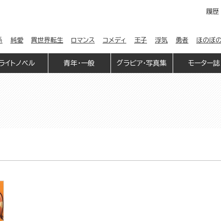
履歴
係
純愛
異世界転生
ロマンス
コメディ
王子
浮気
勇者
ほのぼ
ライトノベル
青年・一般
グラビア・写真集
モーター誌