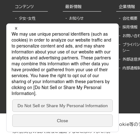
コンテンツ
最新情報
企業情報
少女・女性
お知らせ
会社概要
TL
フェア・イベント情
採用情報
報
BL
お問い合
書店様へ
ライトノベル
プライバシ
海外ライセンシー
シー
青年・一般
公式SNSアカウ
外部送信
グラビア・写真
ント
集
内部通報
作家一覧
モーター誌
Keyword list
SPECIAL
Author list
Sublicense
マンガよもん
が
試し読み
ぶんか社が運営するサイトでは、利便性向上のためにCookie等のデ
は、訪問者の個人情報を追跡することはありません。