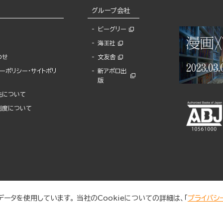
グループ会社
ビーグリー
海王社
わせ
文友舎
ーポリシー・サイトポリ
新アポロ出
版
先について
制度について
ータを使用しています。 当社のCookieについての詳細は、「
プライバシ
© 2025 BUNKASHA