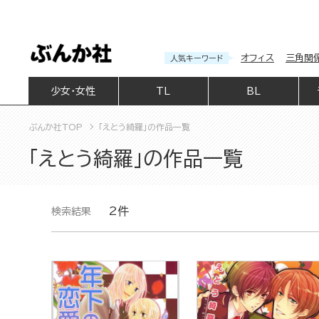
オフィス
三角関
人気キーワード
少女・女性
TL
BL
ぶんか社TOP
「えとう綺羅」の作品一覧
「えとう綺羅」の作品一覧
2件
検索結果