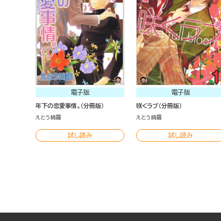
電子版
電子版
年下の恋愛事情。（分冊版）
咲くラブ（分冊版）
えとう綺羅
えとう綺羅
試し読み
試し読み