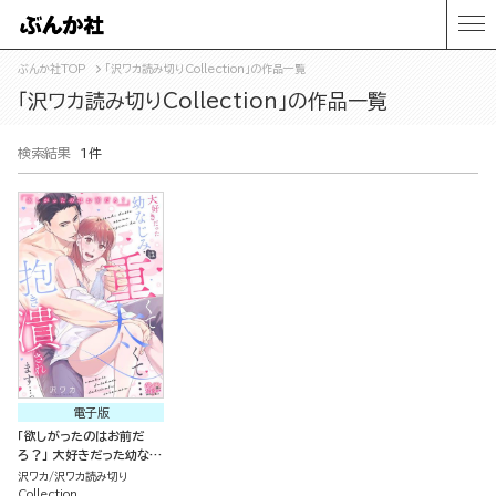
ぶんか社TOP
「沢ワカ読み切りCollection」の作品一覧
「沢ワカ読み切りCollection」の作品一覧
検索結果
1件
電子版
「欲しがったのはお前だ
ろ？」 大好きだった幼なじ
みは重くて太くて…抱き潰
沢ワカ
沢ワカ読み切り
されます…っ（単話版）
Collection