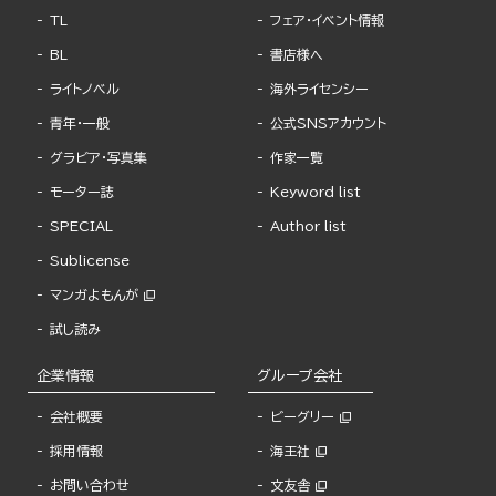
TL
フェア・イベント情報
BL
書店様へ
ライトノベル
海外ライセンシー
青年・一般
公式SNSアカウント
グラビア・写真集
作家一覧
モーター誌
Keyword list
SPECIAL
Author list
Sublicense
マンガよもんが
試し読み
企業情報
グループ会社
会社概要
ビーグリー
採用情報
海王社
お問い合わせ
文友舎