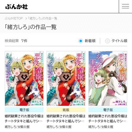
ぶんか社TOP
「緒方しろ」の作品一覧
「緒方しろ」の作品一覧
検索結果
7件
新着順
タイトル順
電子版
紙版
電子版
婚約破棄された悪役令嬢は
婚約破棄された悪役令嬢は
婚約破棄された悪役令嬢は
チートタヌキと組んでショ
チートタヌキと組んでショ
チートタヌキと組んでショ
タ王子を盛り立てます！
タ王子を盛り立てます！
タ王子を盛り立てます！
緒方しろ
女騎士館
緒方しろ
女騎士館
緒方しろ
女騎士館
（3）
（3）
（2）