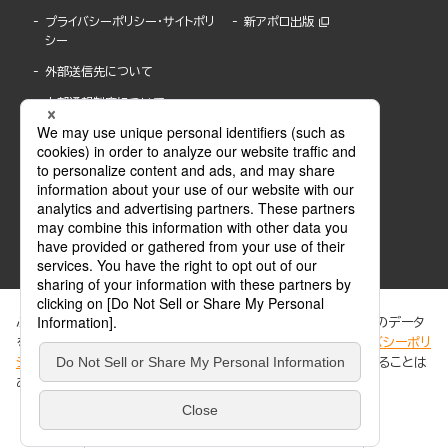
プライバシーポリシー・サイトポリ
新アポロ出版
シー
外部送信先について
内部通報制度について
ぶんか社が運営するサイトでは、利便性向上のためにCookie等のデータ
を使用しています。 当社のCookieについての詳細は、「
プライバシーポリ
シー
」をご覧ください。当サイトでは、訪問者の個人情報を追跡することは
ABJマークは、この電子書店・電子書籍配信サービスが、著作権者からコンテンツ使用許諾を
ありません。
得た正規版配信サービスであることを示す登録商標(登録番号 第6091713号)です。
ABJマークの詳細、ABJマークを掲示しているサービスの一覧はこちら。
https://aebs.or.jp/
同意する