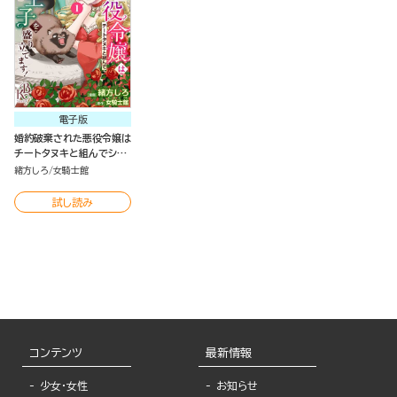
電子版
婚約破棄された悪役令嬢は
チートタヌキと組んでショ
タ王子を盛り立てます！
緒方しろ
女騎士館
コミック版（分冊版）
試し読み
コンテンツ
最新情報
少女・女性
お知らせ