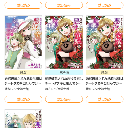
試し読み
試し読み
試し読み
紙版
電子版
紙版
婚約破棄された悪役令嬢は
婚約破棄された悪役令嬢は
婚約破棄された悪役令嬢は
チートタヌキと組んでショ
チートタヌキと組んでショ
チートタヌキと組んでショ
タ王子を盛り立てます！
タ王子を盛り立てます！
タ王子を盛り立てます！
緒方しろ
女騎士館
緒方しろ
女騎士館
緒方しろ
女騎士館
（2）
（1）
（1）
試し読み
試し読み
試し読み