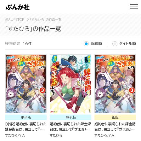
ぶんか社TOP
「すたひろ」の作品一覧
「すたひろ」の作品一覧
検索結果
16件
新着順
タイトル順
電子版
電子版
紙版
【小説】婚約者に裏切られた
婚約者に裏切られた錬金術
婚約者に裏切られた錬金術
錬金術師は、独立して『ざ
師は、独立して『ざまぁ』し
師は、独立して『ざまぁ』し
まぁ』します （3）
ます コミック版 （7）
ます（３）
すたひろ
Y.A
すたひろ
すたひろ
Y.A