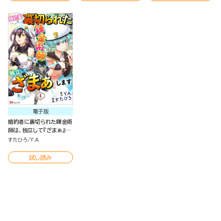
電子版
婚約者に裏切られた錬金術
師は、独立して『ざまぁ』し
ます コミック版 （分冊版）
すたひろ
Y.A
試し読み