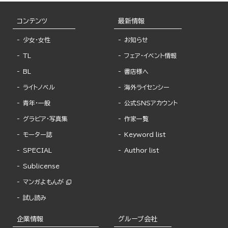
コンテンツ
最新情報
少女・女性
お知らせ
TL
フェア・イベント情報
BL
書店様へ
ライトノベル
海外ライセンシー
青年・一般
公式SNSアカウント
グラビア・写真集
作家一覧
モーター誌
Keyword list
SPECIAL
Author list
Sublicense
マンガよもんが
試し読み
企業情報
グループ会社