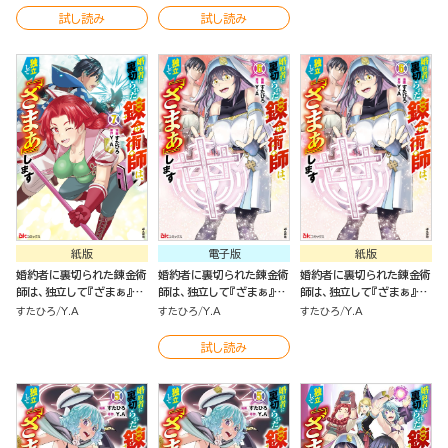
試し読み
試し読み
紙版
電子版
紙版
婚約者に裏切られた錬金術
婚約者に裏切られた錬金術
婚約者に裏切られた錬金術
師は、独立して『ざまぁ』し
師は、独立して『ざまぁ』し
師は、独立して『ざまぁ』し
ます（７）
ます コミック版 （6）
ます（６）
すたひろ
Y.A
すたひろ
Y.A
すたひろ
Y.A
試し読み