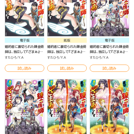
電子版
紙版
電子版
婚約者に裏切られた錬金術
婚約者に裏切られた錬金術
婚約者に裏切られた錬金術
師は、独立して『ざまぁ』し
師は、独立して『ざまぁ』し
師は、独立して『ざまぁ』し
ます コミック版 （5）
ます ５
ます（4）
すたひろ
Y.A
すたひろ
Y.A
すたひろ
Y.A
試し読み
試し読み
試し読み